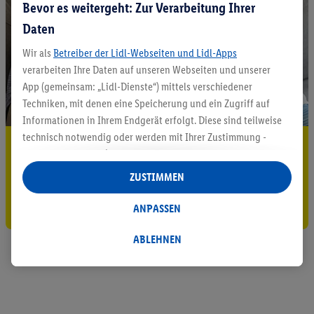
Bevor es weitergeht: Zur Verarbeitung Ihrer
Daten
Wir als
Betreiber der Lidl-Webseiten und Lidl-Apps
verarbeiten Ihre Daten auf unseren Webseiten und unserer
App (gemeinsam: „Lidl-Dienste“) mittels verschiedener
Techniken, mit denen eine Speicherung und ein Zugriff auf
Informationen in Ihrem Endgerät erfolgt. Diese sind teilweise
technisch notwendig oder werden mit Ihrer Zustimmung -
5.95 € Versand sparen³²ᵃ
auch durch Partner (u.a.
als separat
oder gemeinsam
Verantwortliche; im Zusammenhang mit dem IAB TCF
Jetzt zum Newsletter anmelden
ZUSTIMMEN
insgesamt
6
Partner) - für komfortable Einstellungen, zur
Gutschein sichern!
Statistik-Erstellung oder für personalisierte Werbung
ANPASSEN
innerhalb und außerhalb der Lidl-Dienste verwendet.
Datenverarbeitungen für personalisierte Werbung werden
ABLEHNEN
durchgeführt, um eigene Werbung auszusteuern und um
Dritten die Ausspielung von Werbung außerhalb der Lidl-
Dienste über die Ihnen und Ihren Haushaltsangehörigen
zugeordneten Endgeräte zu ermöglichen. Sofern Sie