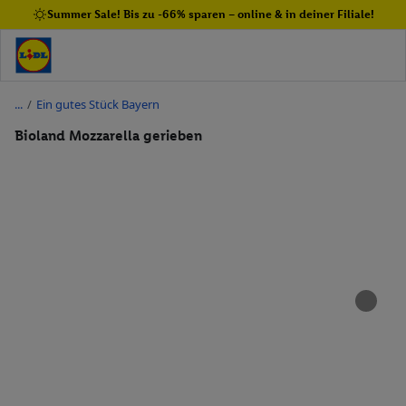
Summer Sale! Bis zu -66% sparen – online & in deiner Filiale!
/
Ein gutes Stück Bayern
Bioland Mozzarella gerieben