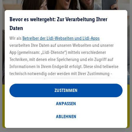
Bevor es weitergeht: Zur Verarbeitung Ihrer
Daten
Wir als
Betreiber der Lidl-Webseiten und Lidl-Apps
verarbeiten Ihre Daten auf unseren Webseiten und unserer
App (gemeinsam: „Lidl-Dienste“) mittels verschiedener
Techniken, mit denen eine Speicherung und ein Zugriff auf
Informationen in Ihrem Endgerät erfolgt. Diese sind teilweise
technisch notwendig oder werden mit Ihrer Zustimmung -
auch durch Partner (u.a.
als separat
oder gemeinsam
Verantwortliche; im Zusammenhang mit dem IAB TCF
ZUSTIMMEN
5.95 € Versand sparen³²ᵃ
insgesamt
6
Partner) - für komfortable Einstellungen, zur
Statistik-Erstellung oder für personalisierte Werbung
Jetzt zum Newsletter anmelden
ANPASSEN
innerhalb und außerhalb der Lidl-Dienste verwendet.
Datenverarbeitungen für personalisierte Werbung werden
ABLEHNEN
Gutschein sichern!
durchgeführt, um eigene Werbung auszusteuern und um
Dritten die Ausspielung von Werbung außerhalb der Lidl-