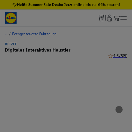
Heiße Summer Sale Deals: Jetzt online bis zu -66% sparen!
/
Ferngesteuerte Fahrzeuge
BITZEE
Digitales Interaktives Haustier
4.6/5
(5)
4.6 von 5 St