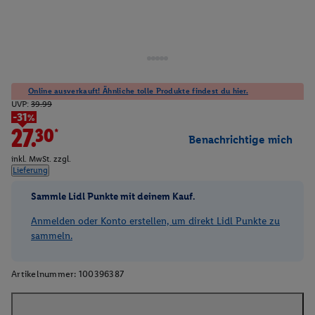
Online ausverkauft! Ähnliche tolle Produkte findest du hier.
UVP:
39.99
-31%
27.30*
Benachrichtige mich
inkl. MwSt. zzgl.
Lieferung
Sammle Lidl Punkte mit deinem Kauf.
Anmelden oder Konto erstellen, um direkt Lidl Punkte zu
sammeln.
Artikelnummer:
100396387