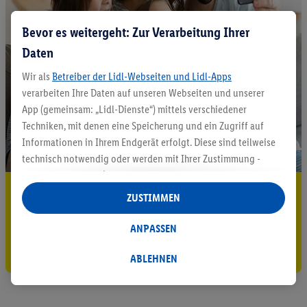
Bevor es weitergeht: Zur Verarbeitung Ihrer
Daten
Wir als
Betreiber der Lidl-Webseiten und Lidl-Apps
verarbeiten Ihre Daten auf unseren Webseiten und unserer
App (gemeinsam: „Lidl-Dienste“) mittels verschiedener
Techniken, mit denen eine Speicherung und ein Zugriff auf
Informationen in Ihrem Endgerät erfolgt. Diese sind teilweise
technisch notwendig oder werden mit Ihrer Zustimmung -
auch durch Partner (u.a.
als separat
oder gemeinsam
5.95 € Versand sparen³²ᵃ
Verantwortliche; im Zusammenhang mit dem IAB TCF
ZUSTIMMEN
insgesamt
6
Partner) - für komfortable Einstellungen, zur
Jetzt zum Newsletter anmelden
Statistik-Erstellung oder für personalisierte Werbung
ANPASSEN
innerhalb und außerhalb der Lidl-Dienste verwendet.
Gutschein sichern!
Datenverarbeitungen für personalisierte Werbung werden
ABLEHNEN
durchgeführt, um eigene Werbung auszusteuern und um
Dritten die Ausspielung von Werbung außerhalb der Lidl-
Dienste über die Ihnen und Ihren Haushaltsangehörigen