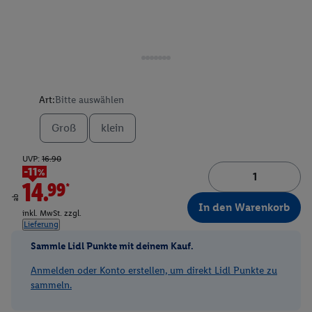
Art:
Bitte auswählen
Groß
klein
UVP:
16.90
-11%
14.99*
ab
In den Warenkorb
inkl. MwSt. zzgl.
Lieferung
Sammle Lidl Punkte mit deinem Kauf.
Anmelden oder Konto erstellen, um direkt Lidl Punkte zu
sammeln.