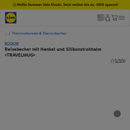
Heiße Summer Sale Deals: Jetzt online bis zu -66% sparen!
/
Thermoskannen & Thermobecher
BODUM
Reisebecher mit Henkel und Silikonstrohhalm
»TRAVELMUG«
5/5
(5)
5 von 5 St