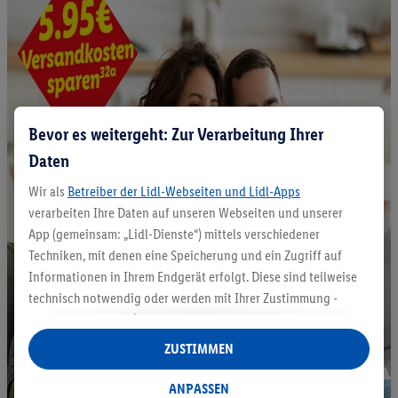
Bevor es weitergeht: Zur Verarbeitung Ihrer
Daten
Wir als
Betreiber der Lidl-Webseiten und Lidl-Apps
verarbeiten Ihre Daten auf unseren Webseiten und unserer
App (gemeinsam: „Lidl-Dienste“) mittels verschiedener
Techniken, mit denen eine Speicherung und ein Zugriff auf
Informationen in Ihrem Endgerät erfolgt. Diese sind teilweise
technisch notwendig oder werden mit Ihrer Zustimmung -
auch durch Partner (u.a.
als separat
oder gemeinsam
Verantwortliche; im Zusammenhang mit dem IAB TCF
ZUSTIMMEN
insgesamt
6
Partner) - für komfortable Einstellungen, zur
Statistik-Erstellung oder für personalisierte Werbung
ANPASSEN