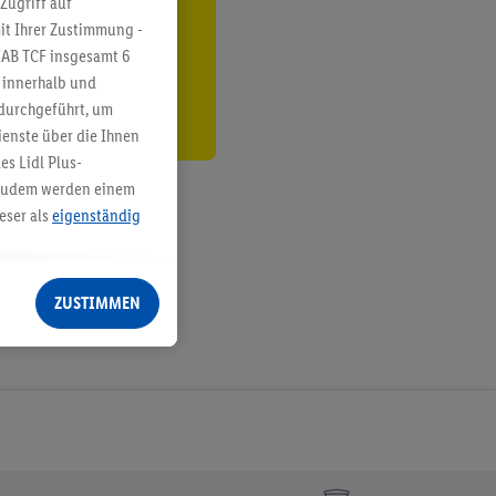
Zugriff auf
it Ihrer Zustimmung -
den
IAB TCF insgesamt
6
g innerhalb und
 durchgeführt, um
enste über die Ihnen
s Lidl Plus-
. Zudem werden einem
eser als
eigenständig
eren Diensten
Lidl-Dienste, Ihr
ZUSTIMMEN
echt - sowie Ihre
ch dem Speichern von
sogenannten
 zur Leistungs-/
ur technischen
n Ihr bestehendes Lidl