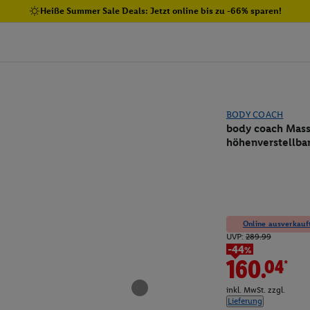
Heiße Summer Sale Deals: Jetzt online bis zu -66% sparen!
BODY COACH
body coach Massa
höhenverstellba
Online ausverkauft
UVP:
289.99
-44%
160.04*
inkl. MwSt. zzgl.
Lieferung