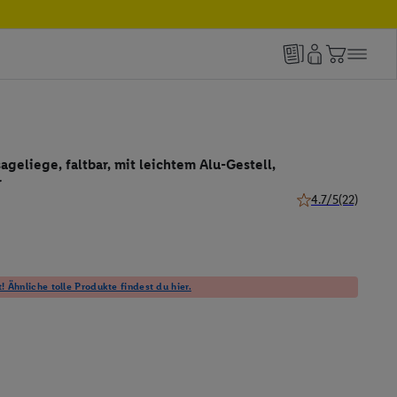
geliege, faltbar, mit leichtem Alu-Gestell,
r
4.7/5
(22)
4.7 von 5 Sternen 
! Ähnliche tolle Produkte findest du hier.