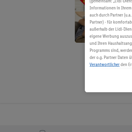
(gemeinsam: „Lidl-Diens
Informationen in Ihrem 
auch durch Partner (u.a
Partner) - für komforta
außerhalb der Lidl-Die
eigene Werbung auszust
und Ihren Haushaltsang
Programms sind, werden
der o.g. Partner Daten ü
Verantwortlicher
den Er
Die Erstellung personal
angereicherten Profilen
Kaufverhalten in den Li
genauen Standortdaten)
und/ oder dem Zugriff 
Segmenten). Im Zusamme
Erfolgsmessung der Wer
Sicherung und Optimie
Sofern Sie hier Ihre Zus