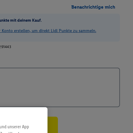
Benachrichtige mich
unkte mit deinem Kauf.
Konto erstellen, um direkt Lidl Punkte zu sammeln.
291443
 und unserer App
ren³²ᵃ