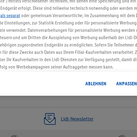
te“) mittels verschiedener Techniken, mit denen eine Speicherung und ein 
Endgerät erfolgt. Diese sind teilweise technisch notwendig oder werden m
Jetzt zum Newsletter anmel
.
als separat
oder gemeinsam Verantwortliche; im Zusammenhang mit dem 
ble Einstellungen, zur Statistik-Erstellung oder für personalisierte Werbun
Gutschein sichern!
nste verwendet. Datenverarbeitungen für personalisierte Werbung werden
euern und um Dritten die Ausspielung von Werbung außerhalb der Lidl-Di
ehörigen zugeordneten Endgeräte zu ermöglichen. Sofern Sie Teilnehmer de
 für diese Zwecke auch Daten aus Ihrem Filial-Kaufverhalten verarbeitet
ber Ihr Kaufverhalten in den Lidl-Diensten zur Verfügung gestellt, damit di
folg von Werbekampagnen seiner Auftraggeber messen kann.
isierter Werbung basiert auf der Generierung von auch mit Daten von and
. Dies umfasst die Zusammenführung von Daten (z.B. über Ihre Nutzung der 
ABLEHNEN
ANPASSEN
dl-Diensten, Informationen aus Ihrem Kundenkonto - z.B. Alter oder Geschl
 auch über verschiedene Endgeräte und Lidl-Dienste hinweg einschließli
auf Informationen auf Ihren Endgeräten zur Erstellung von Zielgruppen (
nhang mit dem Ausspielen dieser Werbung erfolgen Verarbeitungen auch
bung, zur Zielgruppenforschung, zur Entwicklung von Angeboten sowie z
Lidl-Newsletter
rung dieser Werbeausspielungen.
timmung dazu erteilen und danach ein Lidl Plus-Konto erstellen bzw. sich i