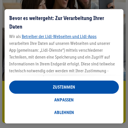
Bevor es weitergeht: Zur Verarbeitung Ihrer
Daten
Wir als
Betreiber der Lidl-Webseiten und Lidl-Apps
verarbeiten Ihre Daten auf unseren Webseiten und unserer
App (gemeinsam: „Lidl-Dienste“) mittels verschiedener
Techniken, mit denen eine Speicherung und ein Zugriff auf
Informationen in Ihrem Endgerät erfolgt. Diese sind teilweise
technisch notwendig oder werden mit Ihrer Zustimmung -
auch durch Partner (u.a.
als separat
oder gemeinsam
Verantwortliche; im Zusammenhang mit dem IAB TCF
ZUSTIMMEN
5.95 € Versand sparen³²ᵃ
insgesamt
6
Partner) - für komfortable Einstellungen, zur
Statistik-Erstellung oder für personalisierte Werbung
Jetzt zum Newsletter anmelden
ANPASSEN
innerhalb und außerhalb der Lidl-Dienste verwendet.
Datenverarbeitungen für personalisierte Werbung werden
ABLEHNEN
Gutschein sichern!
durchgeführt, um eigene Werbung auszusteuern und um
Dritten die Ausspielung von Werbung außerhalb der Lidl-