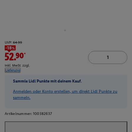
UVP:
64.99
-18%
52.90*
inkl. MwSt. zzgl.
Lieferung
Sammle Lidl Punkte mit deinem Kauf.
Anmelden oder Konto erstellen, um direkt Lidl Punkte zu
sammeln.
Artikelnummer:
100382637