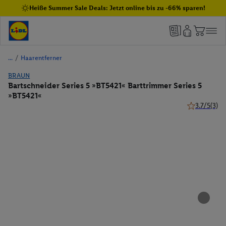
Heiße Summer Sale Deals: Jetzt online bis zu -66% sparen!
/
Haarentferner
BRAUN
Bartschneider Series 5 »BT5421« Barttrimmer Series 5
»BT5421«
3.7/5
(3)
3.7 von 5 St