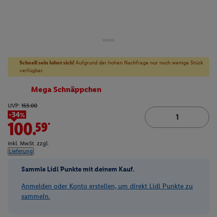
Schnell sein lohnt sich!
Aufgrund der hohen Nachfrage nur noch wenige Stück
verfügbar.
Mega Schnäppchen
UVP:
153.00
-34%
100.59*
inkl. MwSt. zzgl.
Lieferung
Sammle Lidl Punkte mit deinem Kauf.
Anmelden oder Konto erstellen, um direkt Lidl Punkte zu
sammeln.