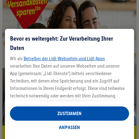
Bevor es weitergeht: Zur Verarbeitung Ihrer
Daten
Wir als
Betreiber der Lidl-Webseiten und Lidl-Apps
verarbeiten Ihre Daten auf unseren Webseiten und unserer
App (gemeinsam: „Lidl-Dienste“) mittels verschiedener
Techniken, mit denen eine Speicherung und ein Zugriff auf
Informationen in Ihrem Endgerät erfolgt. Diese sind teilweise
technisch notwendig oder werden mit Ihrer Zustimmung -
auch durch Partner (u.a.
als separat
oder gemeinsam
Verantwortliche; im Zusammenhang mit dem IAB TCF
ZUSTIMMEN
insgesamt
6
Partner) - für komfortable Einstellungen, zur
Statistik-Erstellung oder für personalisierte Werbung
ANPASSEN
innerhalb und außerhalb der Lidl-Dienste verwendet.
5.95 € Versand sparen³²ᵃ