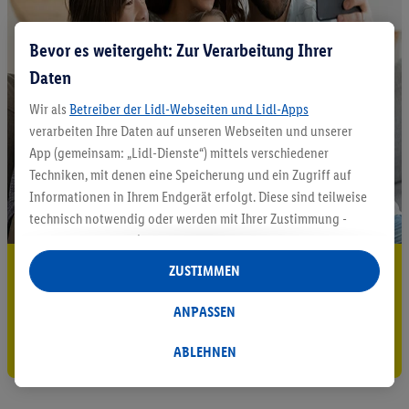
Bevor es weitergeht: Zur Verarbeitung Ihrer
Daten
Wir als
Betreiber der Lidl-Webseiten und Lidl-Apps
verarbeiten Ihre Daten auf unseren Webseiten und unserer
App (gemeinsam: „Lidl-Dienste“) mittels verschiedener
Techniken, mit denen eine Speicherung und ein Zugriff auf
Informationen in Ihrem Endgerät erfolgt. Diese sind teilweise
technisch notwendig oder werden mit Ihrer Zustimmung -
auch durch Partner (u.a.
als separat
oder gemeinsam
Verantwortliche; im Zusammenhang mit dem IAB TCF
5.95 € Versand sparen³²ᵃ
ZUSTIMMEN
insgesamt
6
Partner) - für komfortable Einstellungen, zur
Jetzt zum Newsletter anmelden
Statistik-Erstellung oder für personalisierte Werbung
ANPASSEN
innerhalb und außerhalb der Lidl-Dienste verwendet.
Gutschein sichern!
Datenverarbeitungen für personalisierte Werbung werden
ABLEHNEN
durchgeführt, um eigene Werbung auszusteuern und um
Dritten die Ausspielung von Werbung außerhalb der Lidl-