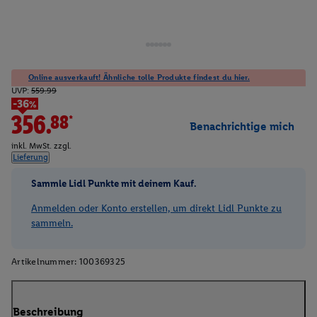
Online ausverkauft! Ähnliche tolle Produkte findest du hier.
UVP:
559.99
-36%
356.88*
Benachrichtige mich
inkl. MwSt. zzgl.
Lieferung
Sammle Lidl Punkte mit deinem Kauf.
Anmelden oder Konto erstellen, um direkt Lidl Punkte zu
sammeln.
Artikelnummer:
100369325
Beschreibung