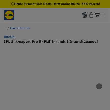
Heiße Summer Sale Deals: Jetzt online bis zu -66% sparen!
/
Haarentferner
BRAUN
IPL Silk-expert Pro 5 »PL5154«, mit 3 Intensitätsmodi