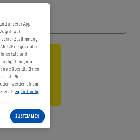
 und unserer App
Zugriff auf
it Ihrer Zustimmung -
IAB TCF insgesamt
6
g innerhalb und
ren³²ᵃ
 durchgeführt, um
enste über die Ihnen
den
s Lidl Plus-
. Zudem werden einem
eser als
eigenständig
eren Diensten
Lidl-Dienste, Ihr
ZUSTIMMEN
echt - sowie Ihre
ch dem Speichern von
sogenannten