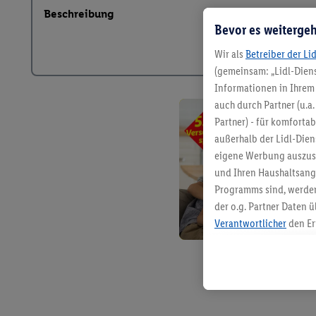
Beschreibung
Bevor es weitergeh
Wir als
Betreiber der Li
(gemeinsam: „Lidl-Diens
Informationen in Ihrem 
auch durch Partner (u.a
Partner) - für komforta
außerhalb der Lidl-Die
eigene Werbung auszust
und Ihren Haushaltsang
Programms sind, werden
der o.g. Partner Daten ü
Verantwortlicher
den Er
Die Erstellung personal
angereicherten Profilen
Kaufverhalten in den Li
genauen Standortdaten)
und/ oder dem Zugriff 