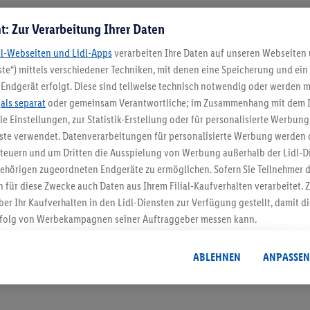
t: Zur Verarbeitung Ihrer Daten
dl-Webseiten und Lidl-Apps
verarbeiten Ihre Daten auf unseren Webseiten
te“) mittels verschiedener Techniken, mit denen eine Speicherung und ein 
Endgerät erfolgt. Diese sind teilweise technisch notwendig oder werden m
.
als separat
oder gemeinsam Verantwortliche; im Zusammenhang mit dem 
ble Einstellungen, zur Statistik-Erstellung oder für personalisierte Werbun
5.95 € Versand spa
nste verwendet. Datenverarbeitungen für personalisierte Werbung werden
euern und um Dritten die Ausspielung von Werbung außerhalb der Lidl-Di
Jetzt zum Newsletter anmel
ehörigen zugeordneten Endgeräte zu ermöglichen. Sofern Sie Teilnehmer de
 für diese Zwecke auch Daten aus Ihrem Filial-Kaufverhalten verarbeitet
Gutschein sichern!
ber Ihr Kaufverhalten in den Lidl-Diensten zur Verfügung gestellt, damit di
folg von Werbekampagnen seiner Auftraggeber messen kann.
isierter Werbung basiert auf der Generierung von auch mit Daten von and
. Dies umfasst die Zusammenführung von Daten (z.B. über Ihre Nutzung der 
ABLEHNEN
ANPASSEN
dl-Diensten, Informationen aus Ihrem Kundenkonto - z.B. Alter oder Geschl
 auch über verschiedene Endgeräte und Lidl-Dienste hinweg einschließli
auf Informationen auf Ihren Endgeräten zur Erstellung von Zielgruppen (