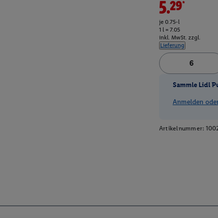
5.29*
je 0.75-l
1 l = 7.05
inkl. MwSt. zzgl.
Lieferung
Sammle Lidl P
Anmelden oder 
Artikelnummer:
100