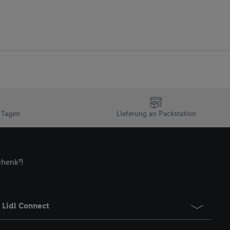
 zur Leistungs-/
ur technischen
n Ihr bestehendes Lidl
n gemeinsamer
zielle Online-Kennung
Kennung verwenden
ung auszuspielen.
 umgewandelte E-Mail-
 Tagen
Lieferung an Packstation
 Utiq-Technologie in
 Sie verfügbar ist.
dresse und einer
chenk⁷!
en diese Kennung
nsten zu erfassen.
 von Dritten betrieben
gung speziell zur
Lidl Connect
ung generell zu
en“/„Nutzung der