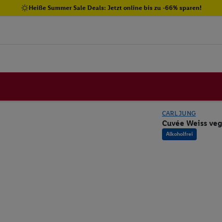
Heiße Summer Sale Deals: Jetzt online bis zu -66% sparen!
CARL JUNG
Cuvée Weiss veg
Alkoholfrei