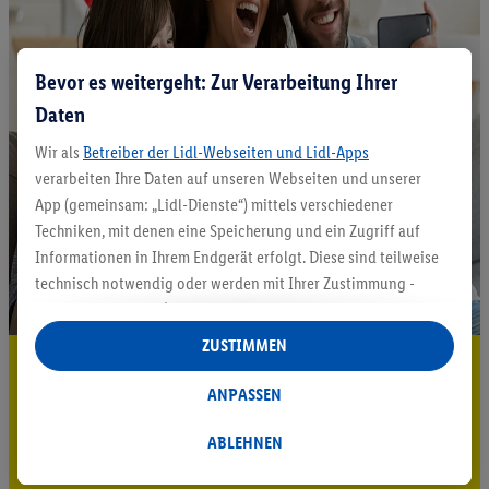
Bevor es weitergeht: Zur Verarbeitung Ihrer
Daten
Wir als
Betreiber der Lidl-Webseiten und Lidl-Apps
verarbeiten Ihre Daten auf unseren Webseiten und unserer
App (gemeinsam: „Lidl-Dienste“) mittels verschiedener
Techniken, mit denen eine Speicherung und ein Zugriff auf
Informationen in Ihrem Endgerät erfolgt. Diese sind teilweise
technisch notwendig oder werden mit Ihrer Zustimmung -
auch durch Partner (u.a.
als separat
oder gemeinsam
Verantwortliche; im Zusammenhang mit dem IAB TCF
ZUSTIMMEN
insgesamt
6
Partner) - für komfortable Einstellungen, zur
5.95 € Versand sparen³²ᵃ
Statistik-Erstellung oder für personalisierte Werbung
ANPASSEN
Jetzt zum Newsletter anmelden
innerhalb und außerhalb der Lidl-Dienste verwendet.
Datenverarbeitungen für personalisierte Werbung werden
ABLEHNEN
Gutschein sichern!
durchgeführt, um eigene Werbung auszusteuern und um