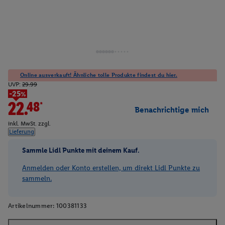
Online ausverkauft! Ähnliche tolle Produkte findest du hier.
UVP:
29.99
-25%
22.48*
Benachrichtige mich
inkl. MwSt. zzgl.
Lieferung
Sammle Lidl Punkte mit deinem Kauf.
Anmelden oder Konto erstellen, um direkt Lidl Punkte zu
sammeln.
Artikelnummer:
100381133