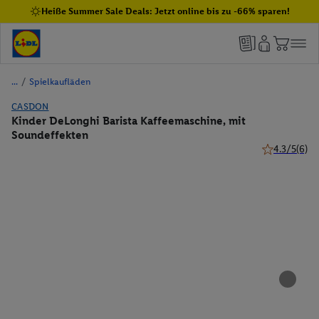
Heiße Summer Sale Deals: Jetzt online bis zu -66% sparen!
/
Spielkaufläden
CASDON
Kinder DeLonghi Barista Kaffeemaschine, mit
Soundeffekten
4.3/5
(6)
4.3 von 5 St