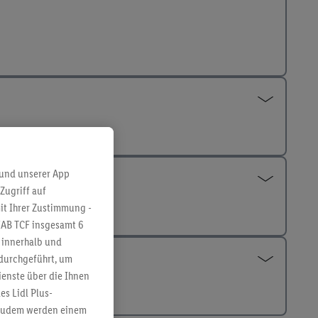
 und unserer App
Zugriff auf
it Ihrer Zustimmung -
IAB TCF insgesamt
6
g innerhalb und
 durchgeführt, um
enste über die Ihnen
s Lidl Plus-
. Zudem werden einem