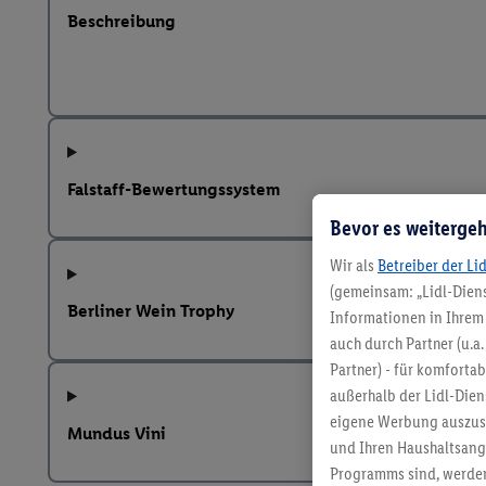
Beschreibung
Falstaff-Bewertungssystem
Bevor es weitergeh
Wir als
Betreiber der Li
(gemeinsam: „Lidl-Diens
Berliner Wein Trophy
Informationen in Ihrem 
auch durch Partner (u.a
Partner) - für komforta
außerhalb der Lidl-Die
eigene Werbung auszust
Mundus Vini
und Ihren Haushaltsang
Programms sind, werden