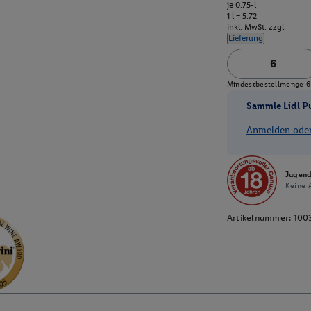
je 0.75-l
1 l = 5.72
inkl. MwSt. zzgl.
Lieferung
Mindestbestellmenge 6 
Sammle Lidl P
Anmelden oder 
Jugend
Keine A
Artikelnummer:
100