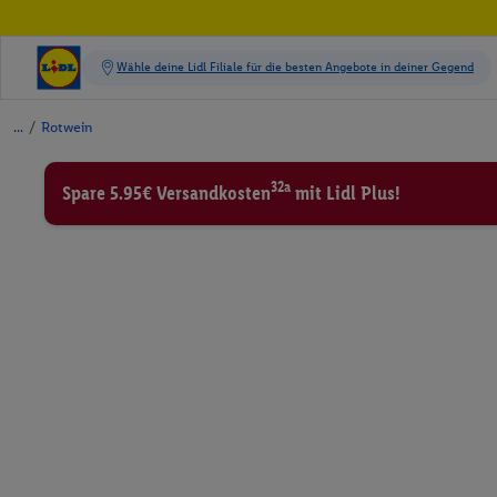
/
Rotwein
32a
Spare 5.95€ Versandkosten
mit Lidl Plus!