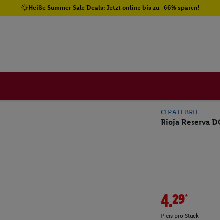
Heiße Summer Sale Deals: Jetzt online bis zu -66% sparen!
CEPA LEBREL
Rioja Reserva D
4.29*
Preis pro Stück