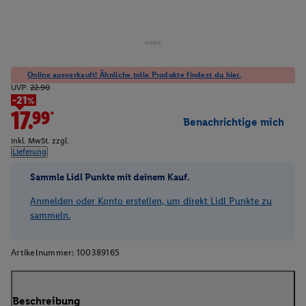
Online ausverkauft! Ähnliche tolle Produkte findest du hier.
UVP:
22.90
-21%
17.99*
Benachrichtige mich
inkl. MwSt. zzgl.
Lieferung
Sammle Lidl Punkte mit deinem Kauf.
Anmelden oder Konto erstellen, um direkt Lidl Punkte zu
sammeln.
Artikelnummer:
100389165
Beschreibung