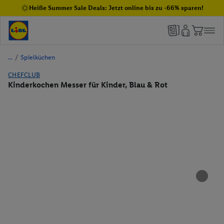
Heiße Summer Sale Deals: Jetzt online bis zu -66% sparen!
/
Spielküchen
CHEFCLUB
Kinderkochen Messer für Kinder, Blau & Rot