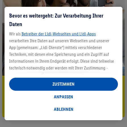
Bevor es weitergeht: Zur Verarbeitung Ihrer
Daten
Wir als
Betreiber der Lidl-Webseiten und Lidl-Apps
verarbeiten Ihre Daten auf unseren Webseiten und unserer
App (gemeinsam: „Lidl-Dienste“) mittels verschiedener
Techniken, mit denen eine Speicherung und ein Zugriff auf
Informationen in Ihrem Endgerät erfolgt. Diese sind teilweise
technisch notwendig oder werden mit Ihrer Zustimmung -
auch durch Partner (u.a.
als separat
oder gemeinsam
Verantwortliche; im Zusammenhang mit dem IAB TCF
5.95 € Versand sparen³²ᵃ
ZUSTIMMEN
insgesamt
6
Partner) - für komfortable Einstellungen, zur
Jetzt zum Newsletter anmelden
Statistik-Erstellung oder für personalisierte Werbung
ANPASSEN
innerhalb und außerhalb der Lidl-Dienste verwendet.
Gutschein sichern!
Datenverarbeitungen für personalisierte Werbung werden
ABLEHNEN
durchgeführt, um eigene Werbung auszusteuern und um
Dritten die Ausspielung von Werbung außerhalb der Lidl-