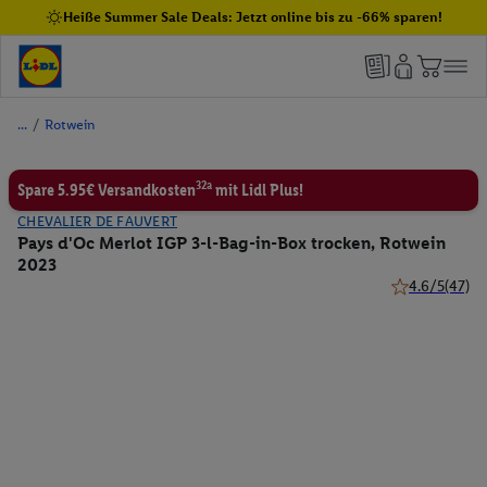
Heiße Summer Sale Deals: Jetzt online bis zu -66% sparen!
/
Rotwein
32a
Spare 5.95€ Versandkosten
mit Lidl Plus!
CHEVALIER DE FAUVERT
Pays d'Oc Merlot IGP 3-l-Bag-in-Box trocken, Rotwein
2023
4.6/5
(47)
4.6 von 5 Ster