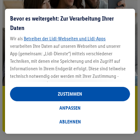
Bevor es weitergeht: Zur Verarbeitung Ihrer
Daten
Wir als
Betreiber der Lidl-Webseiten und Lidl-Apps
verarbeiten Ihre Daten auf unseren Webseiten und unserer
App (gemeinsam: „Lidl-Dienste“) mittels verschiedener
Techniken, mit denen eine Speicherung und ein Zugriff auf
Informationen in Ihrem Endgerät erfolgt. Diese sind teilweise
technisch notwendig oder werden mit Ihrer Zustimmung -
auch durch Partner (u.a.
als separat
oder gemeinsam
Verantwortliche; im Zusammenhang mit dem IAB TCF
5.95 € Versand sparen³²ᵃ
ZUSTIMMEN
insgesamt
6
Partner) - für komfortable Einstellungen, zur
Jetzt zum Newsletter anmelden
Statistik-Erstellung oder für personalisierte Werbung
ANPASSEN
innerhalb und außerhalb der Lidl-Dienste verwendet.
Gutschein sichern!
Datenverarbeitungen für personalisierte Werbung werden
ABLEHNEN
durchgeführt, um eigene Werbung auszusteuern und um
Dritten die Ausspielung von Werbung außerhalb der Lidl-