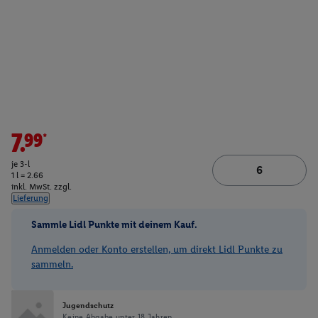
7.99*
je 3-l
1 l = 2.66
inkl. MwSt. zzgl.
Lieferung
Sammle Lidl Punkte mit deinem Kauf.
Anmelden oder Konto erstellen, um direkt Lidl Punkte zu
sammeln.
Jugendschutz
Keine Abgabe unter 18 Jahren