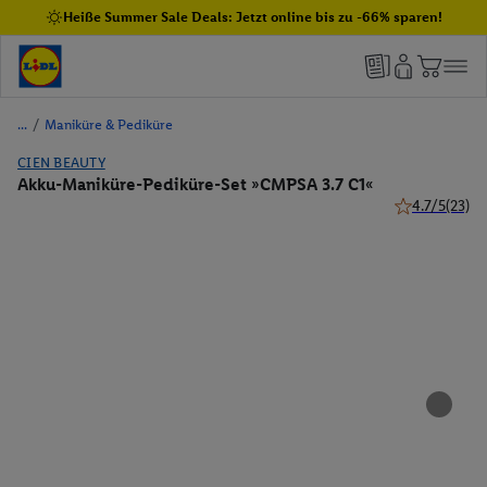
Heiße Summer Sale Deals: Jetzt online bis zu -66% sparen!
/
Maniküre & Pediküre
CIEN BEAUTY
Akku-Maniküre-Pediküre-Set »CMPSA 3.7 C1«
4.7/5
(23)
4.7 von 5 Ste