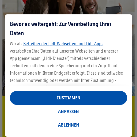
Bevor es weitergeht: Zur Verarbeitung Ihrer
Daten
Wir als
Betreiber der Lidl-Webseiten und Lidl-Apps
verarbeiten Ihre Daten auf unseren Webseiten und unserer
App (gemeinsam: „Lidl-Dienste“) mittels verschiedener
Techniken, mit denen eine Speicherung und ein Zugriff auf
Informationen in Ihrem Endgerät erfolgt. Diese sind teilweise
technisch notwendig oder werden mit Ihrer Zustimmung -
auch durch Partner (u.a.
als separat
oder gemeinsam
Verantwortliche; im Zusammenhang mit dem IAB TCF
ZUSTIMMEN
insgesamt
6
Partner) - für komfortable Einstellungen, zur
5.95 € Versand sparen³²ᵃ
Statistik-Erstellung oder für personalisierte Werbung
ANPASSEN
Jetzt zum Newsletter anmelden
innerhalb und außerhalb der Lidl-Dienste verwendet.
Datenverarbeitungen für personalisierte Werbung werden
ABLEHNEN
Gutschein sichern!
durchgeführt, um eigene Werbung auszusteuern und um