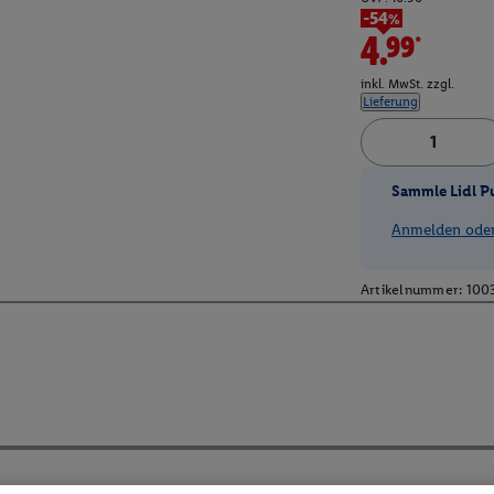
-54%
4.99*
inkl. MwSt. zzgl.
Lieferung
Sammle Lidl P
Anmelden oder 
Artikelnummer:
100