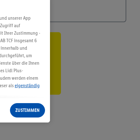
 und unserer App
Zugriff auf
it Ihrer Zustimmung -
IAB TCF insgesamt
6
ren³²ᵃ
g innerhalb und
 durchgeführt, um
den
enste über die Ihnen
s Lidl Plus-
. Zudem werden einem
eser als
eigenständig
eren Diensten
Lidl-Dienste, Ihr
ZUSTIMMEN
echt - sowie Ihre
ch dem Speichern von
sogenannten
 zur Leistungs-/