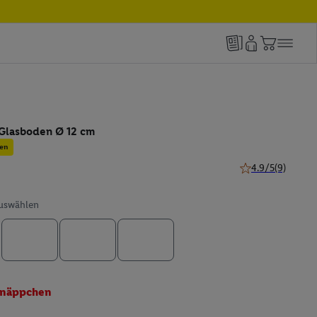
Glasboden Ø 12 cm
en
4.9/5
(9)
4.9 von 5 Sternen
auswählen
näppchen