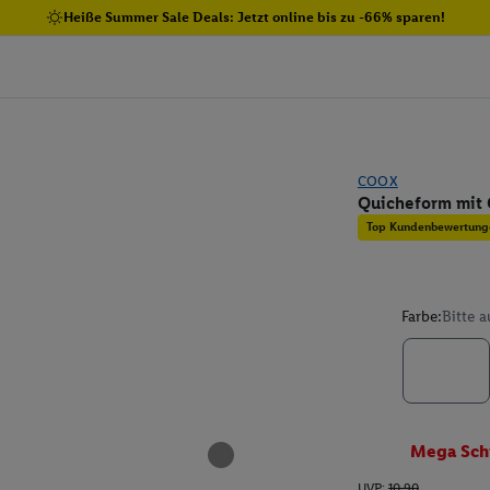
Heiße Summer Sale Deals: Jetzt online bis zu -66% sparen!
COOX
Quicheform mit 
Top Kundenbewertung
Farbe:
Bitte 
Mega Sch
UVP:
10.90