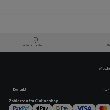
Erfolgsmessung der Wer
Sicherung und Optimie
Sofern Sie hier Ihre Zus
Plus-Konto einloggen, 
Verantwortlichkeit mit
zu erstellen (die sogen
können, um Sie in von 
Sichere Bestellung
K
Hierzu wird von uns un
Adresse in gemeinsamer 
Zudem erlauben Sie uns,
den Lidl-Diensten einzus
Melde 
Wenn das der Fall ist, g
Kundenkonto-Referenz, 
verwenden, um Sie wied
Insbesondere können Sie
Kontakt
werden, damit wir Ihnen
Nutzung der Utiq-Techno
Zahlarten im Onlineshop
widerrufen - jederzeit 