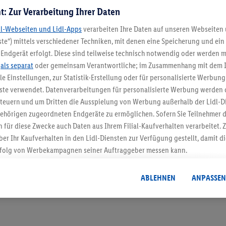
t: Zur Verarbeitung Ihrer Daten
dl-Webseiten und Lidl-Apps
verarbeiten Ihre Daten auf unseren Webseiten
te“) mittels verschiedener Techniken, mit denen eine Speicherung und ein 
Endgerät erfolgt. Diese sind teilweise technisch notwendig oder werden m
.
als separat
oder gemeinsam Verantwortliche; im Zusammenhang mit dem 
5.95 € Versand spa
ble Einstellungen, zur Statistik-Erstellung oder für personalisierte Werbun
nste verwendet. Datenverarbeitungen für personalisierte Werbung werden
Jetzt zum Newsletter anmel
euern und um Dritten die Ausspielung von Werbung außerhalb der Lidl-Di
ehörigen zugeordneten Endgeräte zu ermöglichen. Sofern Sie Teilnehmer de
Gutschein sichern!
 für diese Zwecke auch Daten aus Ihrem Filial-Kaufverhalten verarbeitet
ber Ihr Kaufverhalten in den Lidl-Diensten zur Verfügung gestellt, damit di
folg von Werbekampagnen seiner Auftraggeber messen kann.
isierter Werbung basiert auf der Generierung von auch mit Daten von and
. Dies umfasst die Zusammenführung von Daten (z.B. über Ihre Nutzung der 
ABLEHNEN
ANPASSEN
dl-Diensten, Informationen aus Ihrem Kundenkonto - z.B. Alter oder Geschl
 auch über verschiedene Endgeräte und Lidl-Dienste hinweg einschließli
auf Informationen auf Ihren Endgeräten zur Erstellung von Zielgruppen (
nhang mit dem Ausspielen dieser Werbung erfolgen Verarbeitungen auch