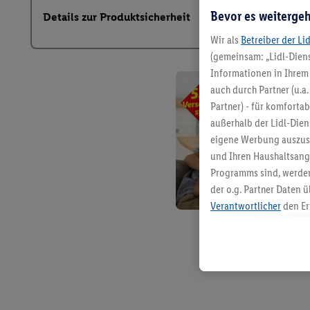
Bevor es weitergeh
Details zur Produktsicherheit
Wir als
Betreiber der Li
(gemeinsam: „Lidl-Diens
Informationen in Ihrem 
auch durch Partner (u.a
Partner) - für komforta
außerhalb der Lidl-Die
eigene Werbung auszust
und Ihren Haushaltsang
Programms sind, werden
der o.g. Partner Daten ü
Verantwortlicher
den Er
Die Erstellung personal
angereicherten Profilen
Kaufverhalten in den Li
genauen Standortdaten)
und/ oder dem Zugriff 
Segmenten). Im Zusamme