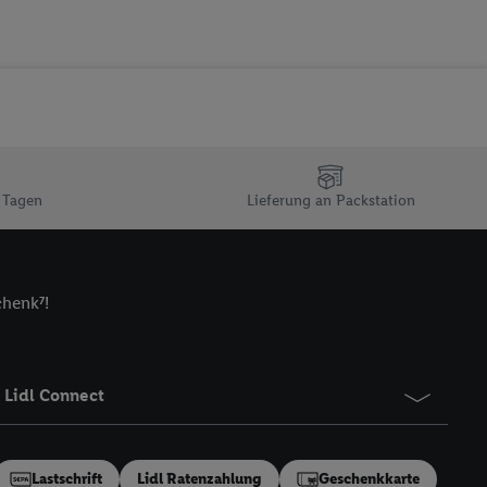
ur technischen
n Ihr bestehendes Lidl
n gemeinsamer
zielle Online-Kennung
Kennung verwenden
ung auszuspielen.
 Tagen
Lieferung an Packstation
 umgewandelte E-Mail-
 Utiq-Technologie in
 Sie verfügbar ist.
chenk⁷!
dresse und einer
en diese Kennung
nsten zu erfassen.
 von Dritten betrieben
Lidl Connect
gung speziell zur
ung generell zu
en“/„Nutzung der
Lastschrift
Lidl Ratenzahlung
Geschenkkarte