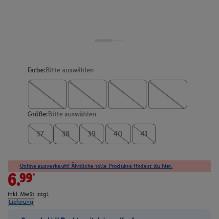
Farbe:
Bitte auswählen
Größe:
Bitte auswählen
37
38
39
40
41
Online ausverkauft! Ähnliche tolle Produkte findest du hier.
6.99*
inkl. MwSt. zzgl.
Lieferung