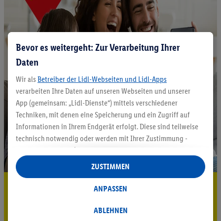
Bevor es weitergeht: Zur Verarbeitung Ihrer
Daten
Wir als
Betreiber der Lidl-Webseiten und Lidl-Apps
verarbeiten Ihre Daten auf unseren Webseiten und unserer
App (gemeinsam: „Lidl-Dienste“) mittels verschiedener
Techniken, mit denen eine Speicherung und ein Zugriff auf
Informationen in Ihrem Endgerät erfolgt. Diese sind teilweise
technisch notwendig oder werden mit Ihrer Zustimmung -
auch durch Partner (u.a.
als separat
oder gemeinsam
Verantwortliche; im Zusammenhang mit dem IAB TCF
ZUSTIMMEN
insgesamt
6
Partner) - für komfortable Einstellungen, zur
5.95 € Versand sparen³²ᵃ
Statistik-Erstellung oder für personalisierte Werbung
ANPASSEN
innerhalb und außerhalb der Lidl-Dienste verwendet.
Jetzt zum Newsletter anmelden
Datenverarbeitungen für personalisierte Werbung werden
ABLEHNEN