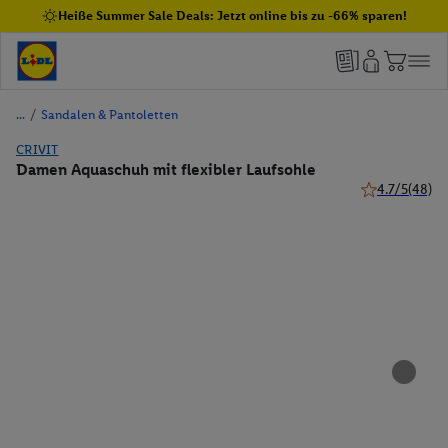
Heiße Summer Sale Deals: Jetzt online bis zu -66% sparen!
/
Sandalen & Pantoletten
CRIVIT
Damen Aquaschuh mit flexibler Laufsohle
4.7/5
(48)
4.7 von 5 Ster