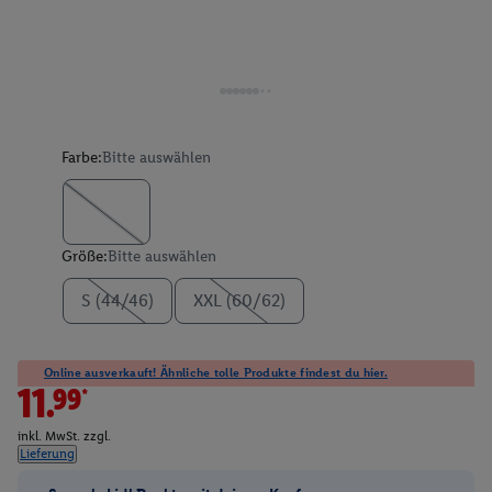
Farbe:
Bitte auswählen
Größe:
Bitte auswählen
S (44/46)
XXL (60/62)
Online ausverkauft! Ähnliche tolle Produkte findest du hier.
11.99*
inkl. MwSt. zzgl.
Lieferung