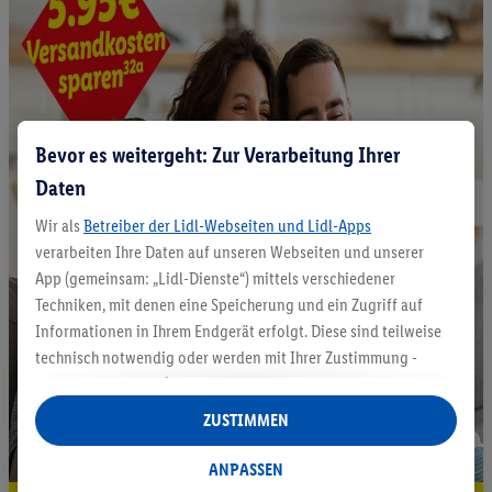
Bevor es weitergeht: Zur Verarbeitung Ihrer
Daten
Wir als
Betreiber der Lidl-Webseiten und Lidl-Apps
verarbeiten Ihre Daten auf unseren Webseiten und unserer
App (gemeinsam: „Lidl-Dienste“) mittels verschiedener
Techniken, mit denen eine Speicherung und ein Zugriff auf
Informationen in Ihrem Endgerät erfolgt. Diese sind teilweise
technisch notwendig oder werden mit Ihrer Zustimmung -
auch durch Partner (u.a.
als separat
oder gemeinsam
Verantwortliche; im Zusammenhang mit dem IAB TCF
ZUSTIMMEN
insgesamt
6
Partner) - für komfortable Einstellungen, zur
Statistik-Erstellung oder für personalisierte Werbung
ANPASSEN
innerhalb und außerhalb der Lidl-Dienste verwendet.