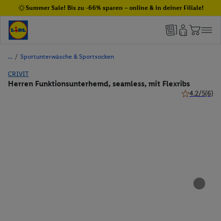
Summer Sale! Bis zu -66% sparen – online & in deiner Filiale!
/
Sportunterwäsche & Sportsocken
CRIVIT
Herren Funktionsunterhemd, seamless, mit Flexribs
4.2/5
(6)
4.2 von 5 St