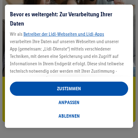
Bevor es weitergeht: Zur Verarbeitung Ihrer
Daten
Wir als
Betreiber der Lidl-Webseiten und Lidl-Apps
verarbeiten Ihre Daten auf unseren Webseiten und unserer
App (gemeinsam: „Lidl-Dienste“) mittels verschiedener
Techniken, mit denen eine Speicherung und ein Zugriff auf
Informationen in Ihrem Endgerät erfolgt. Diese sind teilweise
technisch notwendig oder werden mit Ihrer Zustimmung -
auch durch Partner (u.a.
als separat
oder gemeinsam
5.95 € Versand sparen³²ᵃ
Verantwortliche; im Zusammenhang mit dem IAB TCF
ZUSTIMMEN
insgesamt
6
Partner) - für komfortable Einstellungen, zur
Jetzt zum Newsletter anmelden
Statistik-Erstellung oder für personalisierte Werbung
ANPASSEN
innerhalb und außerhalb der Lidl-Dienste verwendet.
Gutschein sichern!
Datenverarbeitungen für personalisierte Werbung werden
ABLEHNEN
durchgeführt, um eigene Werbung auszusteuern und um
Dritten die Ausspielung von Werbung außerhalb der Lidl-
Dienste über die Ihnen und Ihren Haushaltsangehörigen