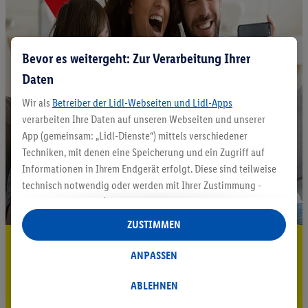
Bevor es weitergeht: Zur Verarbeitung Ihrer
Daten
Wir als
Betreiber der Lidl-Webseiten und Lidl-Apps
verarbeiten Ihre Daten auf unseren Webseiten und unserer
App (gemeinsam: „Lidl-Dienste“) mittels verschiedener
Techniken, mit denen eine Speicherung und ein Zugriff auf
Informationen in Ihrem Endgerät erfolgt. Diese sind teilweise
technisch notwendig oder werden mit Ihrer Zustimmung -
auch durch Partner (u.a.
als separat
oder gemeinsam
Verantwortliche; im Zusammenhang mit dem IAB TCF
ZUSTIMMEN
insgesamt
6
Partner) - für komfortable Einstellungen, zur
5.95 € Versand sparen³²ᵃ
Statistik-Erstellung oder für personalisierte Werbung
ANPASSEN
innerhalb und außerhalb der Lidl-Dienste verwendet.
Jetzt zum Newsletter anmelden
Datenverarbeitungen für personalisierte Werbung werden
ABLEHNEN
durchgeführt, um eigene Werbung auszusteuern und um
Gutschein sichern!