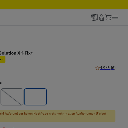
Solution X i-Fix«
en
4.9/5
(16)
4.9 von 5 Sternen 
z
sich! Aufgrund der hohen Nachfrage nicht mehr in allen Ausführungen (Farbe)