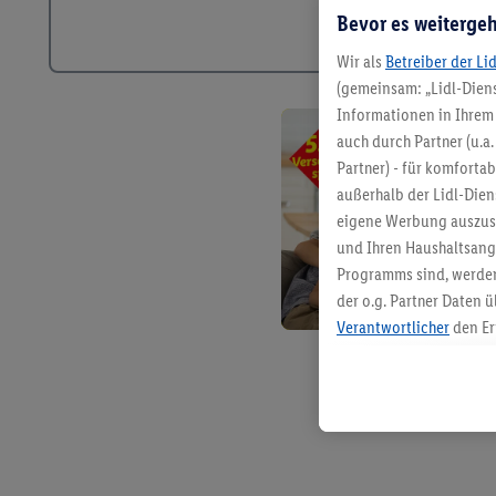
Bevor es weitergeh
Wir als
Betreiber der Li
(gemeinsam: „Lidl-Diens
Informationen in Ihrem 
auch durch Partner (u.a
Partner) - für komforta
außerhalb der Lidl-Die
eigene Werbung auszust
und Ihren Haushaltsang
Programms sind, werden
der o.g. Partner Daten ü
Verantwortlicher
den Er
Die Erstellung personal
angereicherten Profilen
Kaufverhalten in den Li
genauen Standortdaten)
und/ oder dem Zugriff 
Segmenten). Im Zusamme