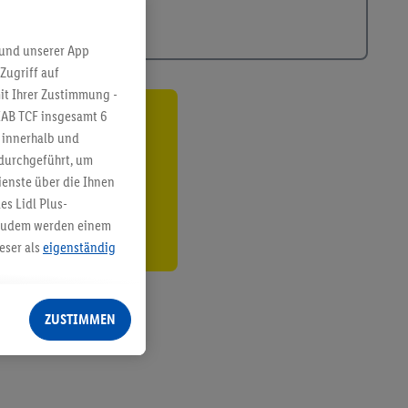
 und unserer App
Zugriff auf
it Ihrer Zustimmung -
IAB TCF insgesamt
6
ren³²ᵃ
g innerhalb und
 durchgeführt, um
den
enste über die Ihnen
s Lidl Plus-
. Zudem werden einem
eser als
eigenständig
eren Diensten
Lidl-Dienste, Ihr
ZUSTIMMEN
echt - sowie Ihre
ch dem Speichern von
sogenannten
 zur Leistungs-/