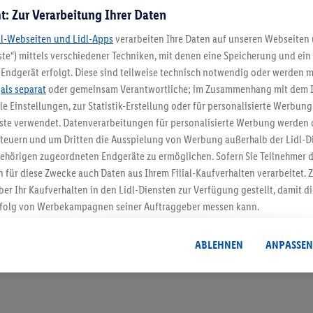
t: Zur Verarbeitung Ihrer Daten
dl-Webseiten und Lidl-Apps
verarbeiten Ihre Daten auf unseren Webseiten
te“) mittels verschiedener Techniken, mit denen eine Speicherung und ein 
Endgerät erfolgt. Diese sind teilweise technisch notwendig oder werden m
.
als separat
oder gemeinsam Verantwortliche; im Zusammenhang mit dem 
5.95 € Versand spa
ble Einstellungen, zur Statistik-Erstellung oder für personalisierte Werbun
nste verwendet. Datenverarbeitungen für personalisierte Werbung werden
Jetzt zum Newsletter anmel
euern und um Dritten die Ausspielung von Werbung außerhalb der Lidl-Di
ehörigen zugeordneten Endgeräte zu ermöglichen. Sofern Sie Teilnehmer de
Gutschein sichern!
 für diese Zwecke auch Daten aus Ihrem Filial-Kaufverhalten verarbeitet
ber Ihr Kaufverhalten in den Lidl-Diensten zur Verfügung gestellt, damit di
folg von Werbekampagnen seiner Auftraggeber messen kann.
isierter Werbung basiert auf der Generierung von auch mit Daten von and
. Dies umfasst die Zusammenführung von Daten (z.B. über Ihre Nutzung der 
ABLEHNEN
ANPASSEN
dl-Diensten, Informationen aus Ihrem Kundenkonto - z.B. Alter oder Geschl
 auch über verschiedene Endgeräte und Lidl-Dienste hinweg einschließli
auf Informationen auf Ihren Endgeräten zur Erstellung von Zielgruppen (
nhang mit dem Ausspielen dieser Werbung erfolgen Verarbeitungen auch