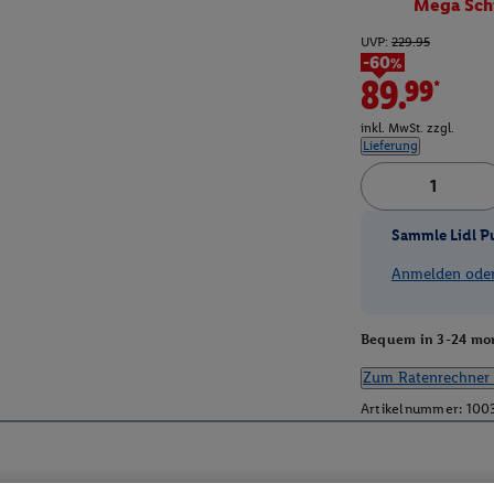
Mega Sch
UVP:
229.95
-60%
89.99*
inkl. MwSt. zzgl.
Lieferung
Sammle Lidl P
Anmelden oder 
Bequem in 3-24 mon
Zum Ratenrechner 
Artikelnummer:
100