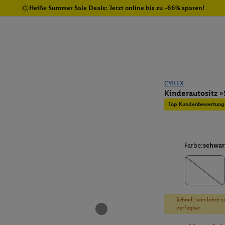
Heiße Summer Sale Deals: Jetzt online bis zu -66% sparen!
CYBEX
Kinderautositz »
Top Kundenbewertung
Farbe:
schwar
Schnell sein lohnt 
verfügbar.