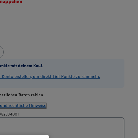
näppchen
unkte mit deinem Kauf.
Konto erstellen, um direkt Lidl Punkte zu sammeln.
atlichen Raten zahlen
und rechtliche Hinweise
382334001