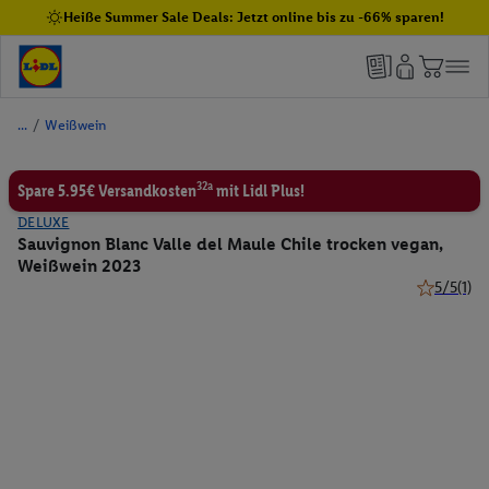
Heiße Summer Sale Deals: Jetzt online bis zu -66% sparen!
/
Weißwein
32a
Spare 5.95€ Versandkosten
mit Lidl Plus!
DELUXE
Sauvignon Blanc Valle del Maule Chile trocken vegan,
Weißwein 2023
5/5
(1)
5 von 5 St