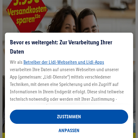
Bevor es weitergeht: Zur Verarbeitung Ihrer
Daten
Wir als
Betreiber der Lidl-Webseiten und Lidl-Apps
verarbeiten Ihre Daten auf unseren Webseiten und unserer
App (gemeinsam: „Lidl-Dienste“) mittels verschiedener
Techniken, mit denen eine Speicherung und ein Zugriff auf
Informationen in Ihrem Endgerät erfolgt. Diese sind teilweise
technisch notwendig oder werden mit Ihrer Zustimmung -
auch durch Partner (u.a.
als separat
oder gemeinsam
Verantwortliche; im Zusammenhang mit dem IAB TCF
ZUSTIMMEN
insgesamt
6
Partner) - für komfortable Einstellungen, zur
Statistik-Erstellung oder für personalisierte Werbung
ANPASSEN
innerhalb und außerhalb der Lidl-Dienste verwendet.