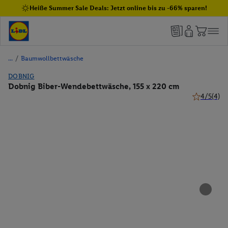
Heiße Summer Sale Deals: Jetzt online bis zu -66% sparen!
/
Baumwollbettwäsche
DOBNIG
Dobnig Biber-Wendebettwäsche, 155 x 220 cm
4/5
(4)
4 von 5 Ste