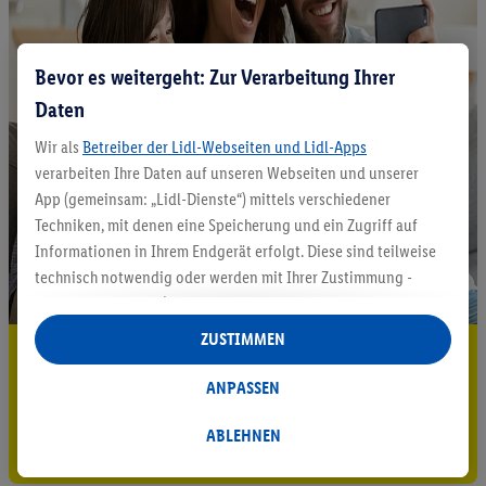
Bevor es weitergeht: Zur Verarbeitung Ihrer
Daten
Wir als
Betreiber der Lidl-Webseiten und Lidl-Apps
verarbeiten Ihre Daten auf unseren Webseiten und unserer
App (gemeinsam: „Lidl-Dienste“) mittels verschiedener
Techniken, mit denen eine Speicherung und ein Zugriff auf
Informationen in Ihrem Endgerät erfolgt. Diese sind teilweise
technisch notwendig oder werden mit Ihrer Zustimmung -
auch durch Partner (u.a.
als separat
oder gemeinsam
Verantwortliche; im Zusammenhang mit dem IAB TCF
ZUSTIMMEN
5.95 € Versand sparen³²ᵃ
insgesamt
6
Partner) - für komfortable Einstellungen, zur
Statistik-Erstellung oder für personalisierte Werbung
ANPASSEN
Jetzt zum Newsletter anmelden
innerhalb und außerhalb der Lidl-Dienste verwendet.
Datenverarbeitungen für personalisierte Werbung werden
ABLEHNEN
Gutschein sichern!
durchgeführt, um eigene Werbung auszusteuern und um
Dritten die Ausspielung von Werbung außerhalb der Lidl-