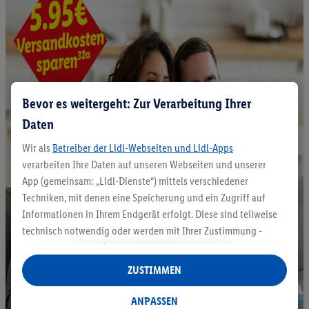
Bevor es weitergeht: Zur Verarbeitung Ihrer
Daten
Wir als
Betreiber der Lidl-Webseiten und Lidl-Apps
verarbeiten Ihre Daten auf unseren Webseiten und unserer
App (gemeinsam: „Lidl-Dienste“) mittels verschiedener
Techniken, mit denen eine Speicherung und ein Zugriff auf
Informationen in Ihrem Endgerät erfolgt. Diese sind teilweise
technisch notwendig oder werden mit Ihrer Zustimmung -
auch durch Partner (u.a.
als separat
oder gemeinsam
Verantwortliche; im Zusammenhang mit dem IAB TCF
ZUSTIMMEN
insgesamt
6
Partner) - für komfortable Einstellungen, zur
Statistik-Erstellung oder für personalisierte Werbung
ANPASSEN