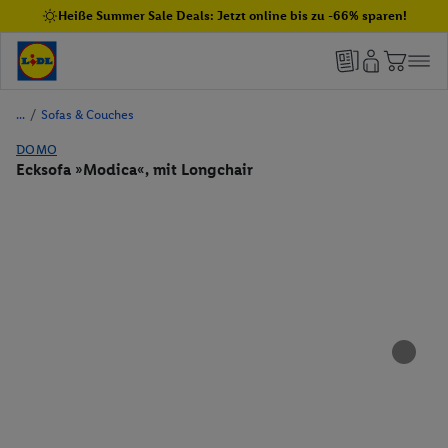
Heiße Summer Sale Deals: Jetzt online bis zu -66% sparen!
/
Sofas & Couches
DOMO
Ecksofa »Modica«, mit Longchair