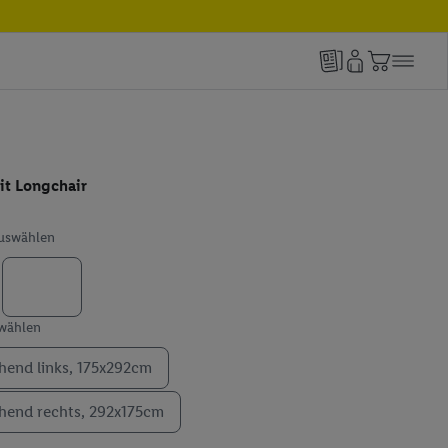
it Longchair
auswählen
swählen
hend links, 175x292cm
hend rechts, 292x175cm