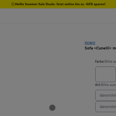
Heiße Summer Sale Deals: Jetzt online bis zu -66% sparen!
DOMO
Sofa »Cunelli« m
Farbe:
Bitte 
Art:
Bitte au
davorste
davorste