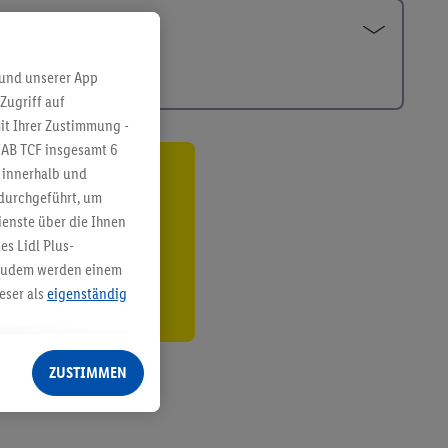
 und unserer App
Zugriff auf
it Ihrer Zustimmung -
IAB TCF insgesamt
6
g innerhalb und
ren³²ᵃ
 durchgeführt, um
enste über die Ihnen
den
s Lidl Plus-
. Zudem werden einem
eser als
eigenständig
eren Diensten
Lidl-Dienste, Ihr
ZUSTIMMEN
echt - sowie Ihre
ch dem Speichern von
sogenannten