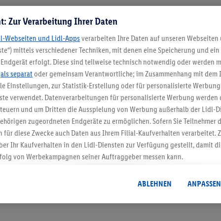
t: Zur Verarbeitung Ihrer Daten
dl-Webseiten und Lidl-Apps
verarbeiten Ihre Daten auf unseren Webseiten
te“) mittels verschiedener Techniken, mit denen eine Speicherung und ein 
Endgerät erfolgt. Diese sind teilweise technisch notwendig oder werden m
.
als separat
oder gemeinsam Verantwortliche; im Zusammenhang mit dem 
ble Einstellungen, zur Statistik-Erstellung oder für personalisierte Werbun
5.95 € Versand spa
nste verwendet. Datenverarbeitungen für personalisierte Werbung werden
euern und um Dritten die Ausspielung von Werbung außerhalb der Lidl-Di
Jetzt zum Newsletter anmel
ehörigen zugeordneten Endgeräte zu ermöglichen. Sofern Sie Teilnehmer de
 für diese Zwecke auch Daten aus Ihrem Filial-Kaufverhalten verarbeitet
Gutschein sichern!
ber Ihr Kaufverhalten in den Lidl-Diensten zur Verfügung gestellt, damit di
folg von Werbekampagnen seiner Auftraggeber messen kann.
isierter Werbung basiert auf der Generierung von auch mit Daten von and
. Dies umfasst die Zusammenführung von Daten (z.B. über Ihre Nutzung der 
ABLEHNEN
ANPASSEN
dl-Diensten, Informationen aus Ihrem Kundenkonto - z.B. Alter oder Geschl
 auch über verschiedene Endgeräte und Lidl-Dienste hinweg einschließli
auf Informationen auf Ihren Endgeräten zur Erstellung von Zielgruppen (