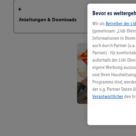
Bevor es weitergeh
Anleitungen & Downloads
Wir als
Betreiber der Li
(gemeinsam: „Lidl-Diens
Informationen in Ihrem 
auch durch Partner (u.a
Partner) - für komforta
außerhalb der Lidl-Die
eigene Werbung auszust
und Ihren Haushaltsang
Programms sind, werden
der o.g. Partner Daten ü
Verantwortlicher
den Er
Die Erstellung personal
angereicherten Profilen
Kaufverhalten in den Li
genauen Standortdaten)
und/ oder dem Zugriff 