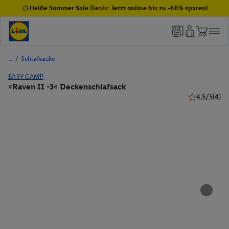
Heiße Summer Sale Deals: Jetzt online bis zu -66% sparen!
/
Schlafsäcke
EASY CAMP
»Raven II -3« Deckenschlafsack
4.5/5
(4)
4.5 von 5 St