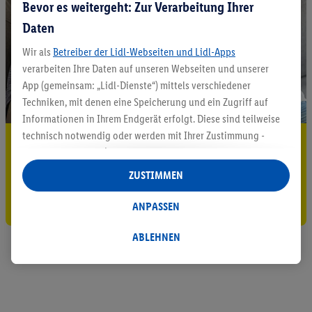
Bevor es weitergeht: Zur Verarbeitung Ihrer
Daten
Wir als
Betreiber der Lidl-Webseiten und Lidl-Apps
verarbeiten Ihre Daten auf unseren Webseiten und unserer
App (gemeinsam: „Lidl-Dienste“) mittels verschiedener
Techniken, mit denen eine Speicherung und ein Zugriff auf
Informationen in Ihrem Endgerät erfolgt. Diese sind teilweise
technisch notwendig oder werden mit Ihrer Zustimmung -
5.95 € Versand sparen³²ᵃ
auch durch Partner (u.a.
als separat
oder gemeinsam
Jetzt zum Newsletter anmelden
Verantwortliche; im Zusammenhang mit dem IAB TCF
ZUSTIMMEN
insgesamt
6
Partner) - für komfortable Einstellungen, zur
Gutschein sichern!
Statistik-Erstellung oder für personalisierte Werbung
ANPASSEN
innerhalb und außerhalb der Lidl-Dienste verwendet.
Datenverarbeitungen für personalisierte Werbung werden
ABLEHNEN
durchgeführt, um eigene Werbung auszusteuern und um
Dritten die Ausspielung von Werbung außerhalb der Lidl-
Dienste über die Ihnen und Ihren Haushaltsangehörigen
zugeordneten Endgeräte zu ermöglichen. Sofern Sie