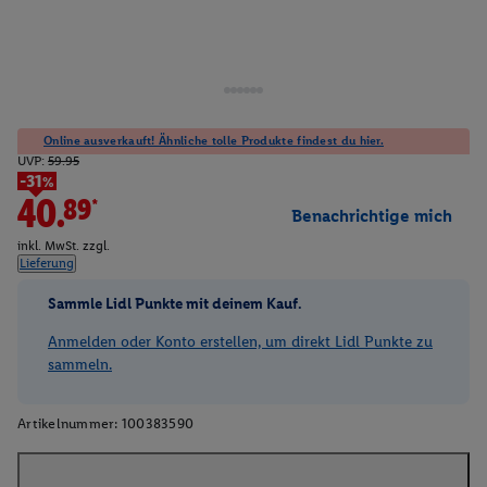
Online ausverkauft! Ähnliche tolle Produkte findest du hier.
UVP:
59.95
-31%
40.89*
Benachrichtige mich
inkl. MwSt. zzgl.
Lieferung
Sammle Lidl Punkte mit deinem Kauf.
Anmelden oder Konto erstellen, um direkt Lidl Punkte zu
sammeln.
Artikelnummer:
100383590