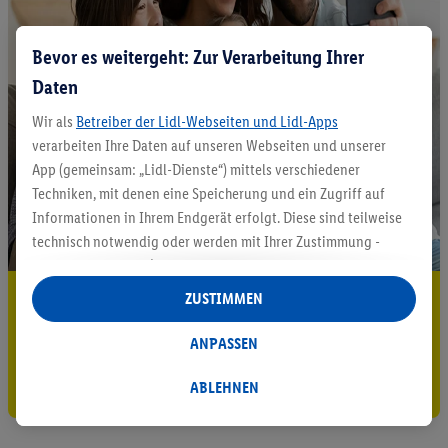
Bevor es weitergeht: Zur Verarbeitung Ihrer
Daten
Wir als
Betreiber der Lidl-Webseiten und Lidl-Apps
verarbeiten Ihre Daten auf unseren Webseiten und unserer
App (gemeinsam: „Lidl-Dienste“) mittels verschiedener
Techniken, mit denen eine Speicherung und ein Zugriff auf
Informationen in Ihrem Endgerät erfolgt. Diese sind teilweise
technisch notwendig oder werden mit Ihrer Zustimmung -
auch durch Partner (u.a.
als separat
oder gemeinsam
Verantwortliche; im Zusammenhang mit dem IAB TCF
5.95 € Versand sparen³²ᵃ
ZUSTIMMEN
insgesamt
6
Partner) - für komfortable Einstellungen, zur
Jetzt zum Newsletter anmelden
Statistik-Erstellung oder für personalisierte Werbung
ANPASSEN
innerhalb und außerhalb der Lidl-Dienste verwendet.
Gutschein sichern!
Datenverarbeitungen für personalisierte Werbung werden
ABLEHNEN
durchgeführt, um eigene Werbung auszusteuern und um
Dritten die Ausspielung von Werbung außerhalb der Lidl-