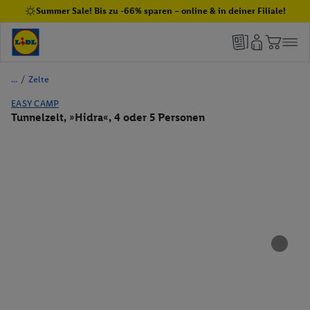
Summer Sale! Bis zu -66% sparen – online & in deiner Filiale!
/
Zelte
EASY CAMP
Tunnelzelt, »Hidra«, 4 oder 5 Personen