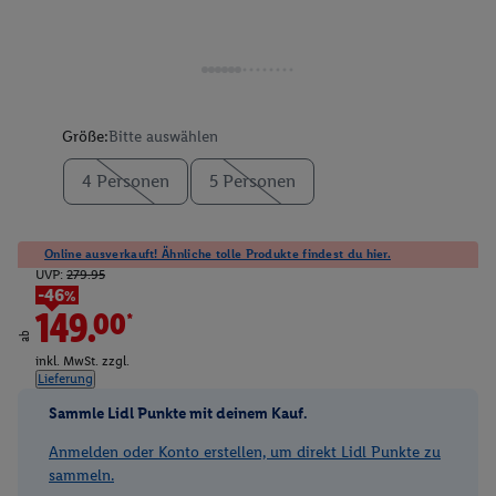
Größe:
Bitte auswählen
4 Personen
5 Personen
Online ausverkauft! Ähnliche tolle Produkte findest du hier.
UVP:
279.95
-46%
149.00*
ab
inkl. MwSt. zzgl.
Lieferung
Sammle Lidl Punkte mit deinem Kauf.
Anmelden oder Konto erstellen, um direkt Lidl Punkte zu
sammeln.