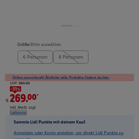
Größe:
Bitte auswählen
6 Personen
8 Personen
Online ausverkauft! Ähnliche tolle Produkte findest du hier.
UVP:
389.95
-31%
269.00*
ab
inkl. MwSt. zzgl.
Lieferung
Sammle Lidl Punkte mit deinem Kauf.
Anmelden oder Konto erstellen, um direkt Lidl Punkte zu