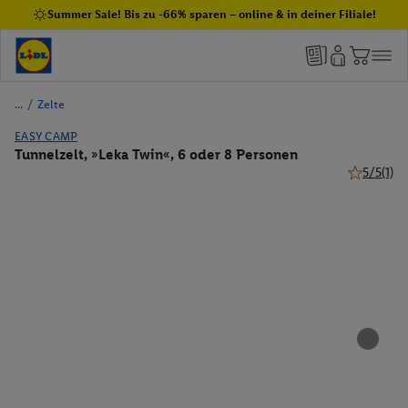
Summer Sale! Bis zu -66% sparen – online & in deiner Filiale!
/
Zelte
EASY CAMP
Tunnelzelt, »Leka Twin«, 6 oder 8 Personen
5/5
(1)
5 von 5 St