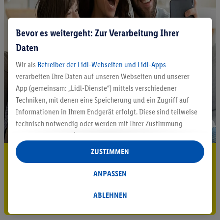
Bevor es weitergeht: Zur Verarbeitung Ihrer
Daten
Wir als
Betreiber der Lidl-Webseiten und Lidl-Apps
verarbeiten Ihre Daten auf unseren Webseiten und unserer
App (gemeinsam: „Lidl-Dienste“) mittels verschiedener
Techniken, mit denen eine Speicherung und ein Zugriff auf
Informationen in Ihrem Endgerät erfolgt. Diese sind teilweise
technisch notwendig oder werden mit Ihrer Zustimmung -
auch durch Partner (u.a.
als separat
oder gemeinsam
Verantwortliche; im Zusammenhang mit dem IAB TCF
ZUSTIMMEN
5.95 € Versand sparen³²ᵃ
insgesamt
6
Partner) - für komfortable Einstellungen, zur
Statistik-Erstellung oder für personalisierte Werbung
ANPASSEN
Jetzt zum Newsletter anmelden
innerhalb und außerhalb der Lidl-Dienste verwendet.
Datenverarbeitungen für personalisierte Werbung werden
ABLEHNEN
Gutschein sichern!
durchgeführt, um eigene Werbung auszusteuern und um
Dritten die Ausspielung von Werbung außerhalb der Lidl-