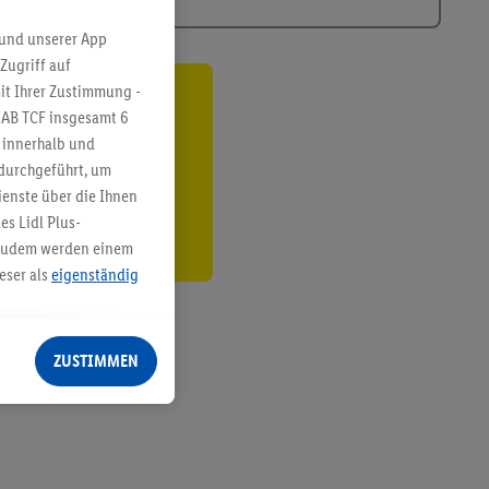
 und unserer App
Zugriff auf
it Ihrer Zustimmung -
ren³²ᵃ
IAB TCF insgesamt
6
g innerhalb und
den
 durchgeführt, um
enste über die Ihnen
s Lidl Plus-
. Zudem werden einem
eser als
eigenständig
eren Diensten
Lidl-Dienste, Ihr
ZUSTIMMEN
echt - sowie Ihre
ch dem Speichern von
sogenannten
 zur Leistungs-/
ur technischen