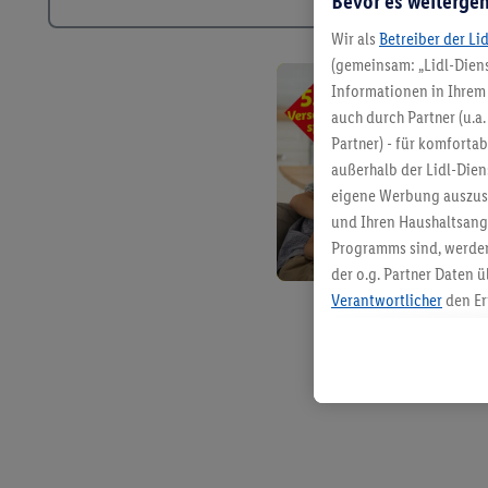
Bevor es weitergeh
Wir als
Betreiber der Li
(gemeinsam: „Lidl-Diens
Informationen in Ihrem 
auch durch Partner (u.a
Partner) - für komforta
außerhalb der Lidl-Die
eigene Werbung auszust
und Ihren Haushaltsang
Programms sind, werden
der o.g. Partner Daten ü
Verantwortlicher
den Er
Die Erstellung personal
angereicherten Profilen
Kaufverhalten in den Li
genauen Standortdaten)
und/ oder dem Zugriff 
Segmenten). Im Zusamme
Erfolgsmessung der Wer