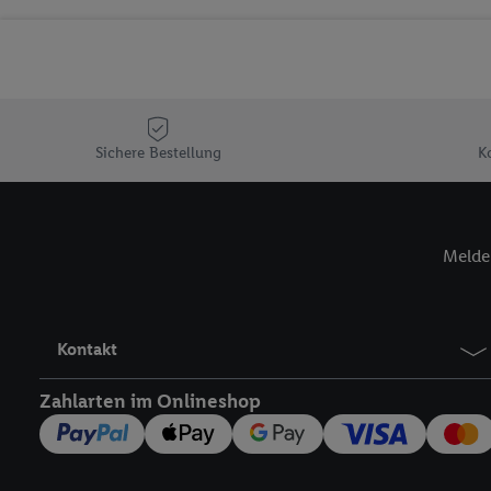
Sicherung und Optimie
Sofern Sie hier Ihre Zus
Plus-Konto einloggen, 
Verantwortlichkeit mit
zu erstellen (die sogen
können, um Sie in von 
Sichere Bestellung
K
Hierzu wird von uns un
Adresse in gemeinsamer 
Zudem erlauben Sie uns,
Melde 
den Lidl-Diensten einzus
Wenn das der Fall ist, g
Kundenkonto-Referenz, 
verwenden, um Sie wied
Kontakt
Insbesondere können Sie
werden, damit wir Ihnen
Zahlarten im Onlineshop
Nutzung der Utiq-Techno
widerrufen - jederzeit 
Telekommunikations-basi