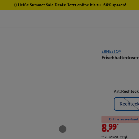
Heiße Summer Sale Deals: Jetzt online bis zu -66% sparen!
ERNESTO®
Frischhaltedosen 
Art:
Rechteck
Rechteck
Online ausverkauft
8.99*
inkl. MwSt. zzgl.