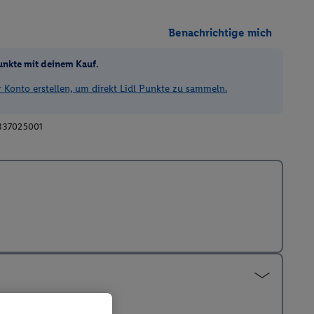
Benachrichtige mich
unkte mit deinem Kauf.
Konto erstellen, um direkt Lidl Punkte zu sammeln.
337025001