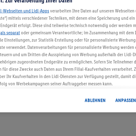
t: Zur Verarbeitung Ihrer Daten
dl-Webseiten und Lidl-Apps
verarbeiten Ihre Daten auf unseren Webseiten
te“) mittels verschiedener Techniken, mit denen eine Speicherung und ein 
Endgerät erfolgt. Diese sind teilweise technisch notwendig oder werden m
5.95 € Versand spa
.
als separat
oder gemeinsam Verantwortliche; im Zusammenhang mit dem 
ble Einstellungen, zur Statistik-Erstellung oder für personalisierte Werbun
Jetzt zum Newsletter anmel
nste verwendet. Datenverarbeitungen für personalisierte Werbung werden
euern und um Dritten die Ausspielung von Werbung außerhalb der Lidl-Di
Gutschein sichern!
ehörigen zugeordneten Endgeräte zu ermöglichen. Sofern Sie Teilnehmer de
 für diese Zwecke auch Daten aus Ihrem Filial-Kaufverhalten verarbeitet
ber Ihr Kaufverhalten in den Lidl-Diensten zur Verfügung gestellt, damit di
folg von Werbekampagnen seiner Auftraggeber messen kann.
isierter Werbung basiert auf der Generierung von auch mit Daten von and
. Dies umfasst die Zusammenführung von Daten (z.B. über Ihre Nutzung der 
ABLEHNEN
ANPASSEN
dl-Diensten, Informationen aus Ihrem Kundenkonto - z.B. Alter oder Geschl
 auch über verschiedene Endgeräte und Lidl-Dienste hinweg einschließli
auf Informationen auf Ihren Endgeräten zur Erstellung von Zielgruppen (
nhang mit dem Ausspielen dieser Werbung erfolgen Verarbeitungen auch
bung, zur Zielgruppenforschung, zur Entwicklung von Angeboten sowie z