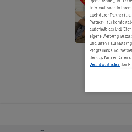
(gemeinsam: „Lidl-Diens
Informationen in Ihrem 
auch durch Partner (u.a
Partner) - für komforta
außerhalb der Lidl-Die
eigene Werbung auszust
und Ihren Haushaltsang
Programms sind, werden
der o.g. Partner Daten ü
Verantwortlicher
den Er
Die Erstellung personal
angereicherten Profilen
Kaufverhalten in den Li
genauen Standortdaten)
und/ oder dem Zugriff 
Segmenten). Im Zusamme
Erfolgsmessung der Wer
Sicherung und Optimie
Sofern Sie hier Ihre Zus