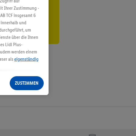
Zugriff auf
it Ihrer Zustimmung -
den
IAB TCF insgesamt
6
g innerhalb und
 durchgeführt, um
enste über die Ihnen
s Lidl Plus-
. Zudem werden einem
eser als
eigenständig
eren Diensten
Lidl-Dienste, Ihr
ZUSTIMMEN
echt - sowie Ihre
ch dem Speichern von
sogenannten
 zur Leistungs-/
ur technischen
n Ihr bestehendes Lidl