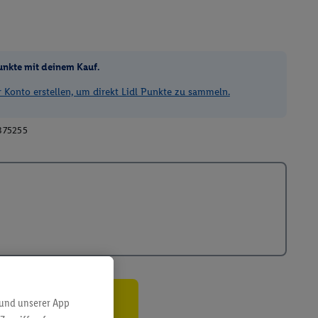
unkte mit deinem Kauf.
Konto erstellen, um direkt Lidl Punkte zu sammeln.
375255
 und unserer App
ren³²ᵃ