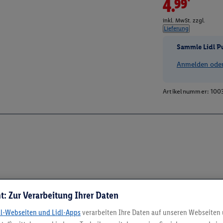
4.99*
inkl. MwSt. zzgl.
Lieferung
Sammle Lidl P
Anmelden oder 
Artikelnummer:
100
t: Zur Verarbeitung Ihrer Daten
dl-Webseiten und Lidl-Apps
verarbeiten Ihre Daten auf unseren Webseiten
5.95 € Versand spa