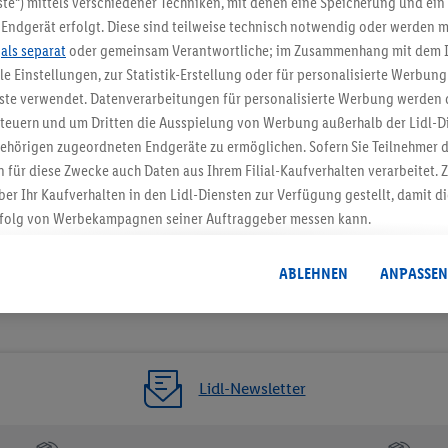
te“) mittels verschiedener Techniken, mit denen eine Speicherung und ein 
Endgerät erfolgt. Diese sind teilweise technisch notwendig oder werden m
Jetzt zum Newsletter anmel
.
als separat
oder gemeinsam Verantwortliche; im Zusammenhang mit dem 
ble Einstellungen, zur Statistik-Erstellung oder für personalisierte Werbun
Gutschein sichern!
nste verwendet. Datenverarbeitungen für personalisierte Werbung werden
euern und um Dritten die Ausspielung von Werbung außerhalb der Lidl-Di
ehörigen zugeordneten Endgeräte zu ermöglichen. Sofern Sie Teilnehmer de
 für diese Zwecke auch Daten aus Ihrem Filial-Kaufverhalten verarbeitet
ber Ihr Kaufverhalten in den Lidl-Diensten zur Verfügung gestellt, damit di
folg von Werbekampagnen seiner Auftraggeber messen kann.
isierter Werbung basiert auf der Generierung von auch mit Daten von and
. Dies umfasst die Zusammenführung von Daten (z.B. über Ihre Nutzung der 
ABLEHNEN
ANPASSEN
dl-Diensten, Informationen aus Ihrem Kundenkonto - z.B. Alter oder Geschl
 auch über verschiedene Endgeräte und Lidl-Dienste hinweg einschließli
auf Informationen auf Ihren Endgeräten zur Erstellung von Zielgruppen (
nhang mit dem Ausspielen dieser Werbung erfolgen Verarbeitungen auch
bung, zur Zielgruppenforschung, zur Entwicklung von Angeboten sowie z
Lidl-Newsletter
rung dieser Werbeausspielungen.
timmung dazu erteilen und danach ein Lidl Plus-Konto erstellen bzw. sich i