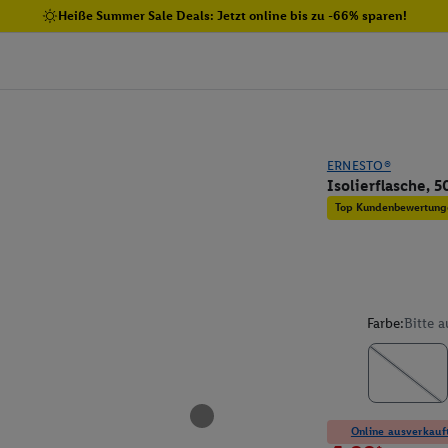
Heiße Summer Sale Deals: Jetzt online bis zu -66% sparen!
ERNESTO®
Isolierflasche, 
Top Kundenbewertung
Farbe:
Bitte 
Online ausverkauft