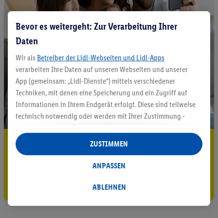
Bevor es weitergeht: Zur Verarbeitung Ihrer
Daten
Wir als
Betreiber der Lidl-Webseiten und Lidl-Apps
verarbeiten Ihre Daten auf unseren Webseiten und unserer
App (gemeinsam: „Lidl-Dienste“) mittels verschiedener
Techniken, mit denen eine Speicherung und ein Zugriff auf
Informationen in Ihrem Endgerät erfolgt. Diese sind teilweise
technisch notwendig oder werden mit Ihrer Zustimmung -
auch durch Partner (u.a.
als separat
oder gemeinsam
Verantwortliche; im Zusammenhang mit dem IAB TCF
5.95 € Versand sparen³²ᵃ
ZUSTIMMEN
insgesamt
6
Partner) - für komfortable Einstellungen, zur
Jetzt zum Newsletter anmelden
Statistik-Erstellung oder für personalisierte Werbung
ANPASSEN
innerhalb und außerhalb der Lidl-Dienste verwendet.
Gutschein sichern!
Datenverarbeitungen für personalisierte Werbung werden
ABLEHNEN
durchgeführt, um eigene Werbung auszusteuern und um
Dritten die Ausspielung von Werbung außerhalb der Lidl-