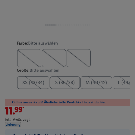
Farbe:
Bitte auswählen
Größe:
Bitte auswählen
XS (32/34)
S (36/38)
M (40/42)
L (44/4
Online ausverkauft! Ähnliche tolle Produkte findest du hier.
11.99*
inkl. MwSt. zzgl.
Lieferung