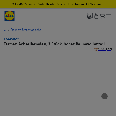
Heiße Summer Sale Deals: Jetzt online bis zu -66% sparen!
/
Damen Unterwäsche
ESMARA®
Damen Achselhemden, 3 Stück, hoher Baumwollanteil
4.3/5
(22)
4.3 von 5 Ste