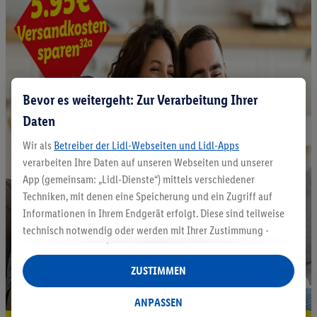
Bevor es weitergeht: Zur Verarbeitung Ihrer
Daten
Wir als
Betreiber der Lidl-Webseiten und Lidl-Apps
verarbeiten Ihre Daten auf unseren Webseiten und unserer
App (gemeinsam: „Lidl-Dienste“) mittels verschiedener
Techniken, mit denen eine Speicherung und ein Zugriff auf
Informationen in Ihrem Endgerät erfolgt. Diese sind teilweise
technisch notwendig oder werden mit Ihrer Zustimmung -
auch durch Partner (u.a.
als separat
oder gemeinsam
Verantwortliche; im Zusammenhang mit dem IAB TCF
ZUSTIMMEN
insgesamt
6
Partner) - für komfortable Einstellungen, zur
Statistik-Erstellung oder für personalisierte Werbung
ANPASSEN
innerhalb und außerhalb der Lidl-Dienste verwendet.