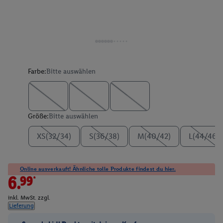
Farbe:
Bitte auswählen
Größe:
Bitte auswählen
XS(32/34)
S(36/38)
M(40/42)
L(44/46)
Online ausverkauft! Ähnliche tolle Produkte findest du hier.
6.99*
inkl. MwSt. zzgl.
Lieferung