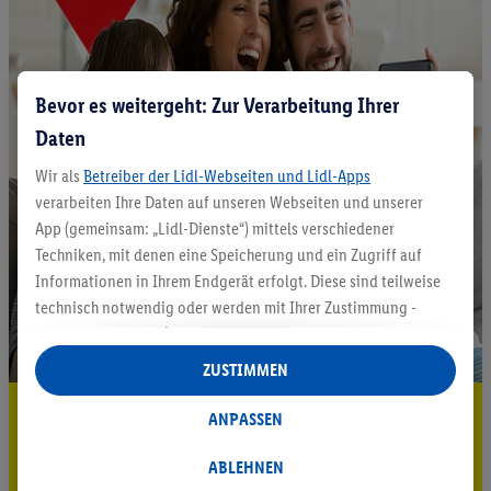
Bevor es weitergeht: Zur Verarbeitung Ihrer
Daten
Wir als
Betreiber der Lidl-Webseiten und Lidl-Apps
verarbeiten Ihre Daten auf unseren Webseiten und unserer
App (gemeinsam: „Lidl-Dienste“) mittels verschiedener
Techniken, mit denen eine Speicherung und ein Zugriff auf
Informationen in Ihrem Endgerät erfolgt. Diese sind teilweise
technisch notwendig oder werden mit Ihrer Zustimmung -
auch durch Partner (u.a.
als separat
oder gemeinsam
Verantwortliche; im Zusammenhang mit dem IAB TCF
ZUSTIMMEN
insgesamt
6
Partner) - für komfortable Einstellungen, zur
5.95 € Versand sparen³²ᵃ
Statistik-Erstellung oder für personalisierte Werbung
ANPASSEN
innerhalb und außerhalb der Lidl-Dienste verwendet.
Jetzt zum Newsletter anmelden
Datenverarbeitungen für personalisierte Werbung werden
ABLEHNEN