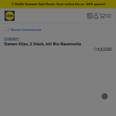
Heiße Summer Sale Deals: Jetzt online bis zu -66% sparen!
/
Damen Unterwäsche
ESMARA®
Damen Slips, 2 Stück, mit Bio-Baumwolle
4.4/5
(36)
4.4 von 5 Ster