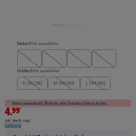
Farbe:
Bitte auswählen
Größe:
Bitte auswählen
S (36/38)
M (40/42)
L (44/46)
Online ausverkauft! Ähnliche tolle Produkte findest du hier.
4.99*
inkl. MwSt. zzgl.
Lieferung