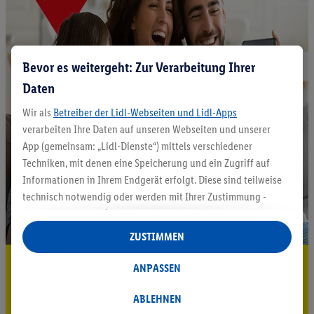
Bevor es weitergeht: Zur Verarbeitung Ihrer
Daten
Wir als
Betreiber der Lidl-Webseiten und Lidl-Apps
verarbeiten Ihre Daten auf unseren Webseiten und unserer
App (gemeinsam: „Lidl-Dienste“) mittels verschiedener
Techniken, mit denen eine Speicherung und ein Zugriff auf
Informationen in Ihrem Endgerät erfolgt. Diese sind teilweise
technisch notwendig oder werden mit Ihrer Zustimmung -
auch durch Partner (u.a.
als separat
oder gemeinsam
Verantwortliche; im Zusammenhang mit dem IAB TCF
ZUSTIMMEN
insgesamt
6
Partner) - für komfortable Einstellungen, zur
5.95 € Versand sparen³²ᵃ
Statistik-Erstellung oder für personalisierte Werbung
ANPASSEN
innerhalb und außerhalb der Lidl-Dienste verwendet.
Jetzt zum Newsletter anmelden
Datenverarbeitungen für personalisierte Werbung werden
ABLEHNEN