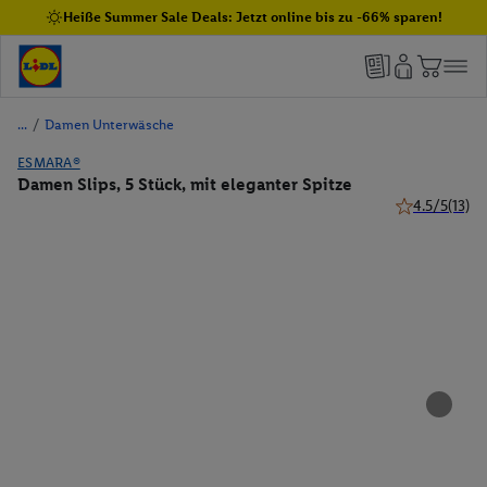
Heiße Summer Sale Deals: Jetzt online bis zu -66% sparen!
/
Damen Unterwäsche
ESMARA®
Damen Slips, 5 Stück, mit eleganter Spitze
4.5/5
(13)
4.5 von 5 Ste