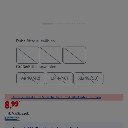
Farbe:
Bitte auswählen
Größe:
Bitte auswählen
M(40/42)
L(44/46)
XL(48/50)
Online ausverkauft! Ähnliche tolle Produkte findest du hier.
8.99*
inkl. MwSt. zzgl.
Lieferung