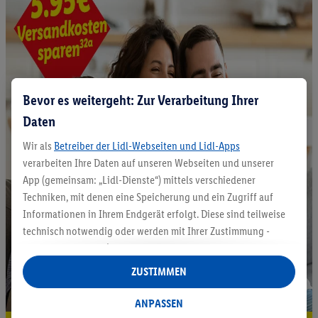
Bevor es weitergeht: Zur Verarbeitung Ihrer
Daten
Wir als
Betreiber der Lidl-Webseiten und Lidl-Apps
verarbeiten Ihre Daten auf unseren Webseiten und unserer
App (gemeinsam: „Lidl-Dienste“) mittels verschiedener
Techniken, mit denen eine Speicherung und ein Zugriff auf
Informationen in Ihrem Endgerät erfolgt. Diese sind teilweise
technisch notwendig oder werden mit Ihrer Zustimmung -
auch durch Partner (u.a.
als separat
oder gemeinsam
Verantwortliche; im Zusammenhang mit dem IAB TCF
ZUSTIMMEN
insgesamt
6
Partner) - für komfortable Einstellungen, zur
Statistik-Erstellung oder für personalisierte Werbung
ANPASSEN
innerhalb und außerhalb der Lidl-Dienste verwendet.