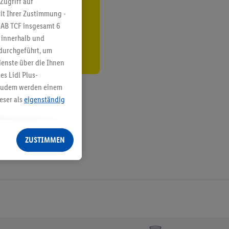
Zugriff auf
it Ihrer Zustimmung -
den
IAB TCF insgesamt
6
g innerhalb und
 durchgeführt, um
enste über die Ihnen
s Lidl Plus-
. Zudem werden einem
eser als
eigenständig
eren Diensten
Lidl-Dienste, Ihr
ZUSTIMMEN
echt - sowie Ihre
ch dem Speichern von
sogenannten
 zur Leistungs-/
ur technischen
n Ihr bestehendes Lidl