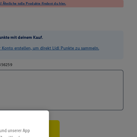
! Ähnliche tolle Produkte findest du hier.
unkte mit deinem Kauf.
Konto erstellen, um direkt Lidl Punkte zu sammeln.
356259
 und unserer App
ren³²ᵃ