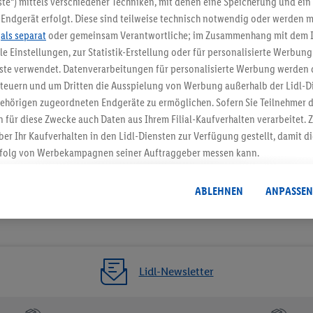
te“) mittels verschiedener Techniken, mit denen eine Speicherung und ein 
Endgerät erfolgt. Diese sind teilweise technisch notwendig oder werden m
Jetzt zum Newsletter anmel
.
als separat
oder gemeinsam Verantwortliche; im Zusammenhang mit dem 
ble Einstellungen, zur Statistik-Erstellung oder für personalisierte Werbun
Gutschein sichern!
nste verwendet. Datenverarbeitungen für personalisierte Werbung werden
euern und um Dritten die Ausspielung von Werbung außerhalb der Lidl-Di
ehörigen zugeordneten Endgeräte zu ermöglichen. Sofern Sie Teilnehmer de
 für diese Zwecke auch Daten aus Ihrem Filial-Kaufverhalten verarbeitet
ber Ihr Kaufverhalten in den Lidl-Diensten zur Verfügung gestellt, damit di
folg von Werbekampagnen seiner Auftraggeber messen kann.
isierter Werbung basiert auf der Generierung von auch mit Daten von and
. Dies umfasst die Zusammenführung von Daten (z.B. über Ihre Nutzung der 
ABLEHNEN
ANPASSEN
dl-Diensten, Informationen aus Ihrem Kundenkonto - z.B. Alter oder Geschl
 auch über verschiedene Endgeräte und Lidl-Dienste hinweg einschließli
auf Informationen auf Ihren Endgeräten zur Erstellung von Zielgruppen (
nhang mit dem Ausspielen dieser Werbung erfolgen Verarbeitungen auch
bung, zur Zielgruppenforschung, zur Entwicklung von Angeboten sowie z
Lidl-Newsletter
rung dieser Werbeausspielungen.
timmung dazu erteilen und danach ein Lidl Plus-Konto erstellen bzw. sich i