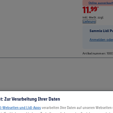
Online ausverkauft
11.99*
inkl. MwSt. zzgl.
Lieferung
Sammle Lidl P
Anmelden oder 
Artikelnummer:
100
t: Zur Verarbeitung Ihrer Daten
dl-Webseiten und Lidl-Apps
verarbeiten Ihre Daten auf unseren Webseiten
5.95 € Versand spa