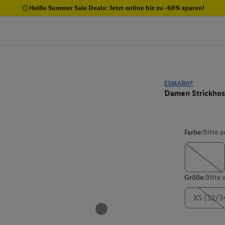
Heiße Summer Sale Deals: Jetzt online bis zu -66% sparen!
ESMARA®
Damen Strickho
Farbe:
Bitte 
Größe:
Bitte
XS (32/3