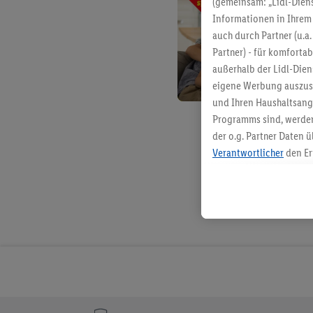
(gemeinsam: „Lidl-Diens
Informationen in Ihrem 
auch durch Partner (u.a
Partner) - für komforta
außerhalb der Lidl-Die
eigene Werbung auszust
und Ihren Haushaltsang
Programms sind, werden
der o.g. Partner Daten ü
Verantwortlicher
den Er
Die Erstellung personal
angereicherten Profilen
Kaufverhalten in den Li
genauen Standortdaten)
und/ oder dem Zugriff 
Segmenten). Im Zusamme
Erfolgsmessung der Wer
Sicherung und Optimie
Sofern Sie hier Ihre Zus