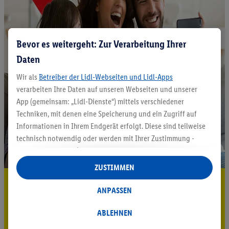
Bevor es weitergeht: Zur Verarbeitung Ihrer
Daten
Wir als
Betreiber der Lidl-Webseiten und Lidl-Apps
verarbeiten Ihre Daten auf unseren Webseiten und unserer
App (gemeinsam: „Lidl-Dienste“) mittels verschiedener
Techniken, mit denen eine Speicherung und ein Zugriff auf
Informationen in Ihrem Endgerät erfolgt. Diese sind teilweise
technisch notwendig oder werden mit Ihrer Zustimmung -
auch durch Partner (u.a.
als separat
oder gemeinsam
Verantwortliche; im Zusammenhang mit dem IAB TCF
ZUSTIMMEN
insgesamt
6
Partner) - für komfortable Einstellungen, zur
5.95 € Versand sparen³²ᵃ
Statistik-Erstellung oder für personalisierte Werbung
ANPASSEN
innerhalb und außerhalb der Lidl-Dienste verwendet.
Jetzt zum Newsletter anmelden
Datenverarbeitungen für personalisierte Werbung werden
ABLEHNEN
durchgeführt, um eigene Werbung auszusteuern und um
Gutschein sichern!