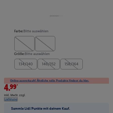
Farbe:
Bitte auswählen
Größe:
Bitte auswählen
134/140
146/152
158/164
Online ausverkauft! Ähnliche tolle Produkte findest du hier.
4.99*
inkl. MwSt. zzgl.
Lieferung
Sammle Lidl Punkte mit deinem Kauf.