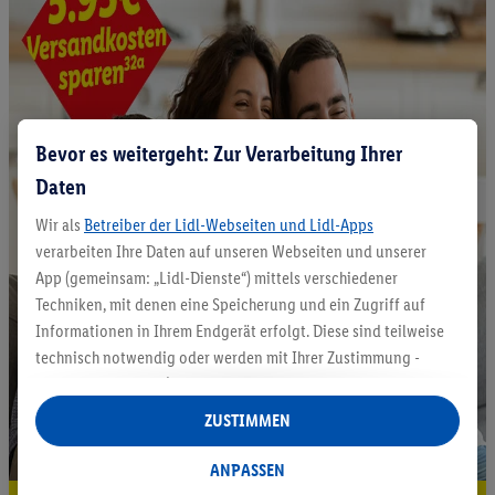
Bevor es weitergeht: Zur Verarbeitung Ihrer
Daten
Wir als
Betreiber der Lidl-Webseiten und Lidl-Apps
verarbeiten Ihre Daten auf unseren Webseiten und unserer
App (gemeinsam: „Lidl-Dienste“) mittels verschiedener
Techniken, mit denen eine Speicherung und ein Zugriff auf
Informationen in Ihrem Endgerät erfolgt. Diese sind teilweise
technisch notwendig oder werden mit Ihrer Zustimmung -
auch durch Partner (u.a.
als separat
oder gemeinsam
Verantwortliche; im Zusammenhang mit dem IAB TCF
ZUSTIMMEN
insgesamt
6
Partner) - für komfortable Einstellungen, zur
Statistik-Erstellung oder für personalisierte Werbung
ANPASSEN
innerhalb und außerhalb der Lidl-Dienste verwendet.