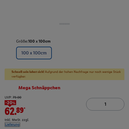
Größe:
100 x 100cm
100 x 100cm
Schnell sein lohnt sich!
Aufgrund der hohen Nachfrage nur noch wenige Stück
verfügbar.
Mega Schnäppchen
UVP:
79.00
-20%
62.89*
inkl. MwSt. zzgl.
Lieferung