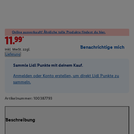
Online ausverkauft! Ähnliche tolle Produkte findest du hier.
11.99*
Benachrichtige mich
inkl. MwSt. zzgl.
Lieferung
Sammle Lidl Punkte mit deinem Kauf.
Anmelden oder Konto erstellen, um direkt Lidl Punkte zu
sammeln.
Artikelnummer:
100387793
Beschreibung