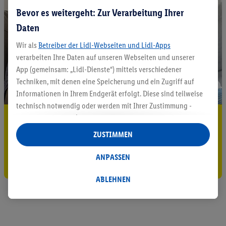
Bevor es weitergeht: Zur Verarbeitung Ihrer
Daten
Wir als
Betreiber der Lidl-Webseiten und Lidl-Apps
verarbeiten Ihre Daten auf unseren Webseiten und unserer
App (gemeinsam: „Lidl-Dienste“) mittels verschiedener
Techniken, mit denen eine Speicherung und ein Zugriff auf
Informationen in Ihrem Endgerät erfolgt. Diese sind teilweise
technisch notwendig oder werden mit Ihrer Zustimmung -
5.95 € Versand sparen³²ᵃ
auch durch Partner (u.a.
als separat
oder gemeinsam
Verantwortliche; im Zusammenhang mit dem IAB TCF
ZUSTIMMEN
Jetzt zum Newsletter anmelden
insgesamt
6
Partner) - für komfortable Einstellungen, zur
Statistik-Erstellung oder für personalisierte Werbung
ANPASSEN
Gutschein sichern!
innerhalb und außerhalb der Lidl-Dienste verwendet.
Datenverarbeitungen für personalisierte Werbung werden
ABLEHNEN
durchgeführt, um eigene Werbung auszusteuern und um
Dritten die Ausspielung von Werbung außerhalb der Lidl-
Dienste über die Ihnen und Ihren Haushaltsangehörigen