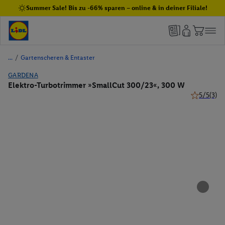
Summer Sale! Bis zu -66% sparen – online & in deiner Filiale!
/
Gartenscheren & Entaster
GARDENA
Elektro-Turbotrimmer »SmallCut 300/23«, 300 W
5/5
(3)
5 von 5 St