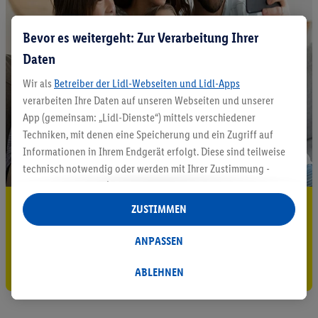
Bevor es weitergeht: Zur Verarbeitung Ihrer
Daten
Wir als
Betreiber der Lidl-Webseiten und Lidl-Apps
verarbeiten Ihre Daten auf unseren Webseiten und unserer
App (gemeinsam: „Lidl-Dienste“) mittels verschiedener
Techniken, mit denen eine Speicherung und ein Zugriff auf
Informationen in Ihrem Endgerät erfolgt. Diese sind teilweise
technisch notwendig oder werden mit Ihrer Zustimmung -
auch durch Partner (u.a.
als separat
oder gemeinsam
Verantwortliche; im Zusammenhang mit dem IAB TCF
5.95 € Versand sparen³²ᵃ
ZUSTIMMEN
insgesamt
6
Partner) - für komfortable Einstellungen, zur
Jetzt zum Newsletter anmelden
Statistik-Erstellung oder für personalisierte Werbung
ANPASSEN
innerhalb und außerhalb der Lidl-Dienste verwendet.
Gutschein sichern!
Datenverarbeitungen für personalisierte Werbung werden
ABLEHNEN
durchgeführt, um eigene Werbung auszusteuern und um
Dritten die Ausspielung von Werbung außerhalb der Lidl-