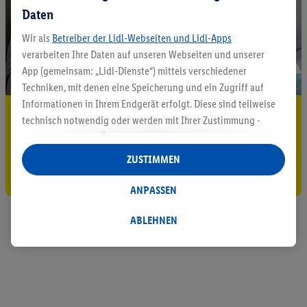
Daten
Wir als
Betreiber der Lidl-Webseiten und Lidl-Apps
verarbeiten Ihre Daten auf unseren Webseiten und unserer
App (gemeinsam: „Lidl-Dienste“) mittels verschiedener
Techniken, mit denen eine Speicherung und ein Zugriff auf
Informationen in Ihrem Endgerät erfolgt. Diese sind teilweise
5.95 € Versand sparen³²ᵃ
technisch notwendig oder werden mit Ihrer Zustimmung -
auch durch Partner (u.a.
als separat
oder gemeinsam
Jetzt zum Newsletter anmelden
Verantwortliche; im Zusammenhang mit dem IAB TCF
ZUSTIMMEN
insgesamt
6
Partner) - für komfortable Einstellungen, zur
Gutschein sichern!
Statistik-Erstellung oder für personalisierte Werbung
ANPASSEN
innerhalb und außerhalb der Lidl-Dienste verwendet.
Datenverarbeitungen für personalisierte Werbung werden
ABLEHNEN
durchgeführt, um eigene Werbung auszusteuern und um
Dritten die Ausspielung von Werbung außerhalb der Lidl-
Dienste über die Ihnen und Ihren Haushaltsangehörigen
zugeordneten Endgeräte zu ermöglichen. Sofern Sie
Teilnehmer des Lidl Plus-Programms sind, werden für diese