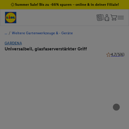
Summer Sale! Bis zu -66% sparen – online & in deiner Filiale!
/
Weitere Gartenwerkzeuge & - Geräte
GARDENA
Universalbeil, glasfaserverstärkter Griff
4.7/5
(6)
4.7 von 5 St