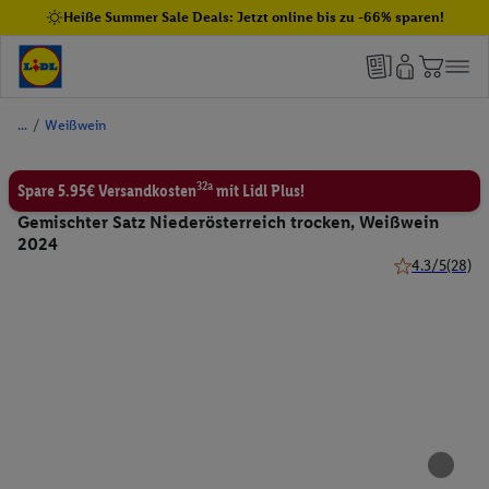
Heiße Summer Sale Deals: Jetzt online bis zu -66% sparen!
/
Weißwein
32a
Spare 5.95€ Versandkosten
mit Lidl Plus!
Gemischter Satz Niederösterreich trocken, Weißwein
2024
4.3/5
(28)
4.3 von 5 Ster