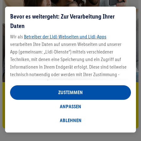
Bevor es weitergeht: Zur Verarbeitung Ihrer
Daten
Wir als
Betreiber der Lidl-Webseiten und Lidl-Apps
verarbeiten Ihre Daten auf unseren Webseiten und unserer
App (gemeinsam: „Lidl-Dienste“) mittels verschiedener
Techniken, mit denen eine Speicherung und ein Zugriff auf
Informationen in Ihrem Endgerät erfolgt. Diese sind teilweise
technisch notwendig oder werden mit Ihrer Zustimmung -
auch durch Partner (u.a.
als separat
oder gemeinsam
Verantwortliche; im Zusammenhang mit dem IAB TCF
5.95 € Versand sparen³²ᵃ
ZUSTIMMEN
insgesamt
6
Partner) - für komfortable Einstellungen, zur
Jetzt zum Newsletter anmelden
Statistik-Erstellung oder für personalisierte Werbung
ANPASSEN
innerhalb und außerhalb der Lidl-Dienste verwendet.
Gutschein sichern!
Datenverarbeitungen für personalisierte Werbung werden
ABLEHNEN
durchgeführt, um eigene Werbung auszusteuern und um
Dritten die Ausspielung von Werbung außerhalb der Lidl-