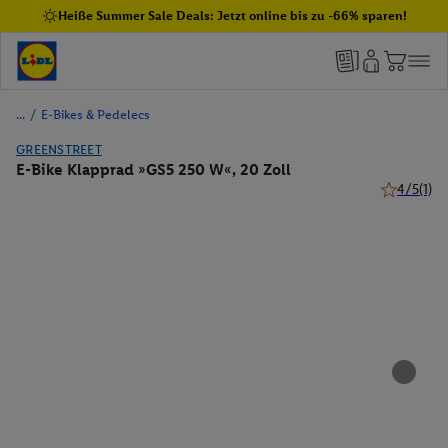
Heiße Summer Sale Deals: Jetzt online bis zu -66% sparen!
/
E-Bikes & Pedelecs
GREENSTREET
E-Bike Klapprad »GS5 250 W«, 20 Zoll
4/5
(1)
4 von 5 St