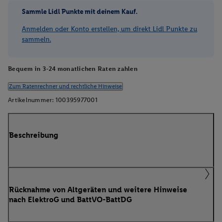
Sammle Lidl Punkte mit deinem Kauf.
Anmelden oder Konto erstellen, um direkt Lidl Punkte zu
sammeln.
Bequem in 3-24 monatlichen Raten zahlen
Zum Ratenrechner und rechtliche Hinweise
Artikelnummer:
100395977001
Beschreibung
Rücknahme von Altgeräten und weitere Hinweise
nach ElektroG und BattVO-BattDG