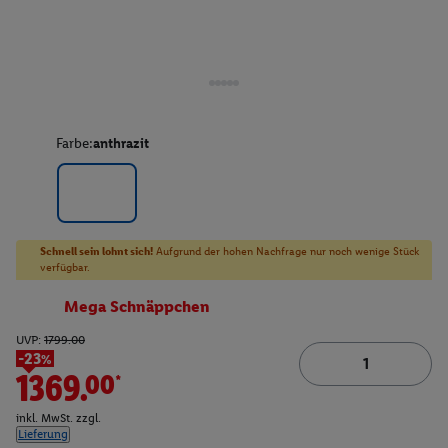
Farbe:
anthrazit
Schnell sein lohnt sich!
Aufgrund der hohen Nachfrage nur noch wenige Stück
verfügbar.
Mega Schnäppchen
UVP:
1799.00
-23%
1369.00*
inkl. MwSt. zzgl.
Lieferung