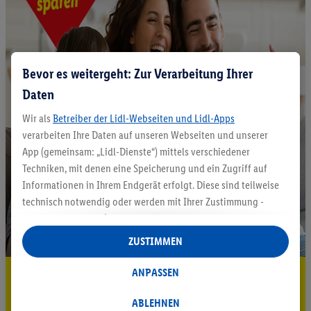
Bevor es weitergeht: Zur Verarbeitung Ihrer
Daten
Wir als
Betreiber der Lidl-Webseiten und Lidl-Apps
verarbeiten Ihre Daten auf unseren Webseiten und unserer
App (gemeinsam: „Lidl-Dienste“) mittels verschiedener
Techniken, mit denen eine Speicherung und ein Zugriff auf
Informationen in Ihrem Endgerät erfolgt. Diese sind teilweise
technisch notwendig oder werden mit Ihrer Zustimmung -
auch durch Partner (u.a.
als separat
oder gemeinsam
Verantwortliche; im Zusammenhang mit dem IAB TCF
ZUSTIMMEN
insgesamt
6
Partner) - für komfortable Einstellungen, zur
Statistik-Erstellung oder für personalisierte Werbung
ANPASSEN
5.95 € Versand sparen³²ᵃ
innerhalb und außerhalb der Lidl-Dienste verwendet.
Jetzt zum Newsletter anmelden
Datenverarbeitungen für personalisierte Werbung werden
ABLEHNEN