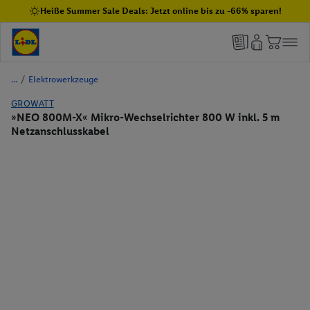
Heiße Summer Sale Deals: Jetzt online bis zu -66% sparen!
/
Elektrowerkzeuge
GROWATT
»NEO 800M-X« Mikro-Wechselrichter 800 W inkl. 5 m
Netzanschlusskabel