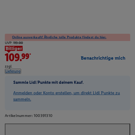
Online ausverkauft! Ähnliche tolle Produkte findest du hier.
UVP:
119.00
Billiger
109.99*
Benachrichtige mich
zzgl.
Lieferung
Sammle Lidl Punkte mit deinem Kauf.
Anmelden oder Konto erstellen, um direkt Lidl Punkte zu
sammeln.
Artikelnummer:
100391310