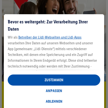
Bevor es weitergeht: Zur Verarbeitung Ihrer
Daten
Wir als
Betreiber der Lidl-Webseiten und Lidl-Apps
verarbeiten Ihre Daten auf unseren Webseiten und unserer
App (gemeinsam: „Lidl-Dienste“) mittels verschiedener
Techniken, mit denen eine Speicherung und ein Zugriff auf
Informationen in Ihrem Endgerät erfolgt. Diese sind teilweise
technisch notwendig oder werden mit Ihrer Zustimmung -
auch durch Partner (u.a.
als separat
oder gemeinsam
Verantwortliche; im Zusammenhang mit dem IAB TCF
ZUSTIMMEN
insgesamt
6
Partner) - für komfortable Einstellungen, zur
5.95 € Versand sparen³²ᵃ
Statistik-Erstellung oder für personalisierte Werbung
ANPASSEN
innerhalb und außerhalb der Lidl-Dienste verwendet.
Jetzt zum Newsletter anmelden
Datenverarbeitungen für personalisierte Werbung werden
ABLEHNEN
durchgeführt, um eigene Werbung auszusteuern und um