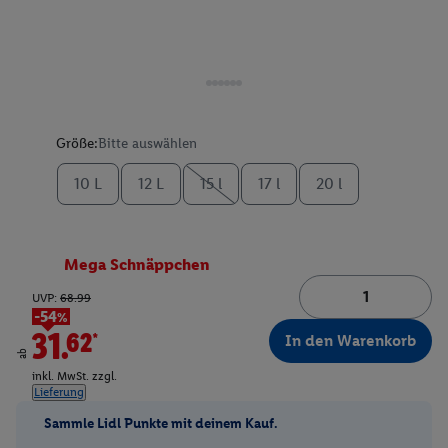
Größe:
Bitte auswählen
10 L
12 L
15 l
17 l
20 l
Mega Schnäppchen
UVP:
68.99
-54%
31.62*
In den Warenkorb
ab
inkl. MwSt. zzgl.
Lieferung
Sammle Lidl Punkte mit deinem Kauf.