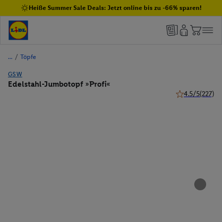
Heiße Summer Sale Deals: Jetzt online bis zu -66% sparen!
/
Töpfe
GSW
Edelstahl-Jumbotopf »Profi«
4.5/5
(227)
4.5 von 5 Stern