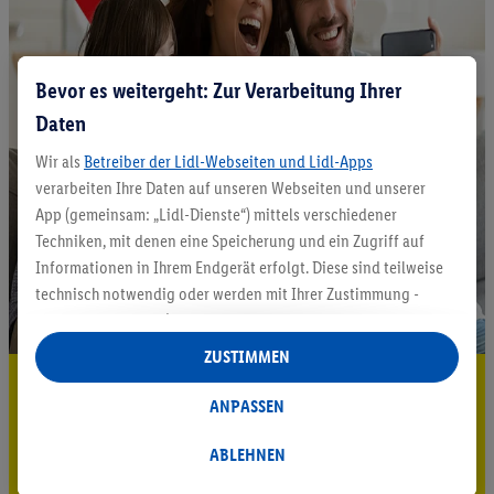
Bevor es weitergeht: Zur Verarbeitung Ihrer
Daten
Wir als
Betreiber der Lidl-Webseiten und Lidl-Apps
verarbeiten Ihre Daten auf unseren Webseiten und unserer
App (gemeinsam: „Lidl-Dienste“) mittels verschiedener
Techniken, mit denen eine Speicherung und ein Zugriff auf
Informationen in Ihrem Endgerät erfolgt. Diese sind teilweise
technisch notwendig oder werden mit Ihrer Zustimmung -
auch durch Partner (u.a.
als separat
oder gemeinsam
Verantwortliche; im Zusammenhang mit dem IAB TCF
ZUSTIMMEN
insgesamt
6
Partner) - für komfortable Einstellungen, zur
5.95 € Versand sparen³²ᵃ
Statistik-Erstellung oder für personalisierte Werbung
ANPASSEN
Jetzt zum Newsletter anmelden
innerhalb und außerhalb der Lidl-Dienste verwendet.
Datenverarbeitungen für personalisierte Werbung werden
ABLEHNEN
Gutschein sichern!
durchgeführt, um eigene Werbung auszusteuern und um