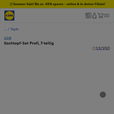
Summer Sale! Bis zu -66% sparen – online & in deiner Filiale!
/
Töpfe
GSW
Kochtopf-Set Profi, 7-teilig
3.9/5
(92)
3.9 von 5 Ste