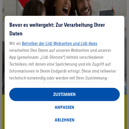
Bevor es weitergeht: Zur Verarbeitung Ihrer
Daten
Wir als
Betreiber der Lidl-Webseiten und Lidl-Apps
verarbeiten Ihre Daten auf unseren Webseiten und unserer
App (gemeinsam: „Lidl-Dienste“) mittels verschiedener
Techniken, mit denen eine Speicherung und ein Zugriff auf
Informationen in Ihrem Endgerät erfolgt. Diese sind teilweise
technisch notwendig oder werden mit Ihrer Zustimmung -
auch durch Partner (u.a.
als separat
oder gemeinsam
Verantwortliche; im Zusammenhang mit dem IAB TCF
ZUSTIMMEN
insgesamt
6
Partner) - für komfortable Einstellungen, zur
5.95 € Versand sparen³²ᵃ
Statistik-Erstellung oder für personalisierte Werbung
ANPASSEN
innerhalb und außerhalb der Lidl-Dienste verwendet.
Jetzt zum Newsletter anmelden
Datenverarbeitungen für personalisierte Werbung werden
ABLEHNEN
durchgeführt, um eigene Werbung auszusteuern und um
Gutschein sichern!