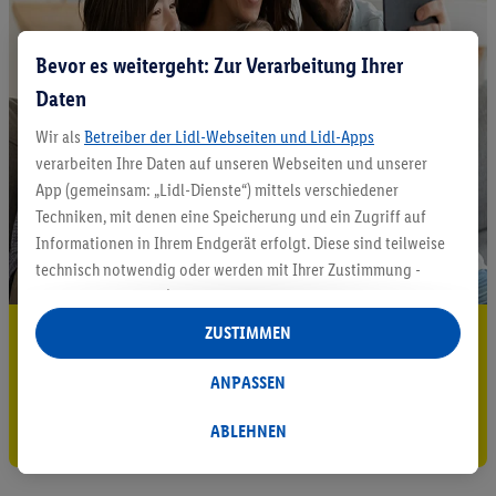
Bevor es weitergeht: Zur Verarbeitung Ihrer
Daten
Wir als
Betreiber der Lidl-Webseiten und Lidl-Apps
verarbeiten Ihre Daten auf unseren Webseiten und unserer
App (gemeinsam: „Lidl-Dienste“) mittels verschiedener
Techniken, mit denen eine Speicherung und ein Zugriff auf
Informationen in Ihrem Endgerät erfolgt. Diese sind teilweise
technisch notwendig oder werden mit Ihrer Zustimmung -
auch durch Partner (u.a.
als separat
oder gemeinsam
Verantwortliche; im Zusammenhang mit dem IAB TCF
5.95 € Versand sparen³²ᵃ
ZUSTIMMEN
insgesamt
6
Partner) - für komfortable Einstellungen, zur
Jetzt zum Newsletter anmelden
Statistik-Erstellung oder für personalisierte Werbung
ANPASSEN
innerhalb und außerhalb der Lidl-Dienste verwendet.
Gutschein sichern!
Datenverarbeitungen für personalisierte Werbung werden
ABLEHNEN
durchgeführt, um eigene Werbung auszusteuern und um
Dritten die Ausspielung von Werbung außerhalb der Lidl-