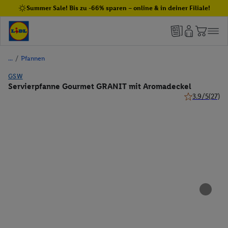
Summer Sale! Bis zu -66% sparen – online & in deiner Filiale!
/
Pfannen
GSW
Servierpfanne Gourmet GRANIT mit Aromadeckel
3.9/5
(27)
3.9 von 5 Ste