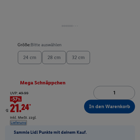
Größe:
Bitte auswählen
24 cm
28 cm
32 cm
Mega Schnäppchen
UVP:
49.99
-57%
21.24*
In den Warenkorb
ab
inkl. MwSt. zzgl.
Lieferung
Sammle Lidl Punkte mit deinem Kauf.