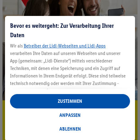
Bevor es weitergeht: Zur Verarbeitung Ihrer
Daten
Wir als
Betreiber der Lidl-Webseiten und Lidl-Apps
verarbeiten Ihre Daten auf unseren Webseiten und unserer
App (gemeinsam: „Lidl-Dienste“) mittels verschiedener
Techniken, mit denen eine Speicherung und ein Zugriff auf
Informationen in Ihrem Endgerät erfolgt. Diese sind teilweise
technisch notwendig oder werden mit Ihrer Zustimmung -
auch durch Partner (u.a.
als separat
oder gemeinsam
Verantwortliche; im Zusammenhang mit dem IAB TCF
ZUSTIMMEN
insgesamt
6
Partner) - für komfortable Einstellungen, zur
5.95 € Versand sparen³²ᵃ
Statistik-Erstellung oder für personalisierte Werbung
ANPASSEN
Jetzt zum Newsletter anmelden
innerhalb und außerhalb der Lidl-Dienste verwendet.
Datenverarbeitungen für personalisierte Werbung werden
ABLEHNEN
Gutschein sichern!
durchgeführt, um eigene Werbung auszusteuern und um