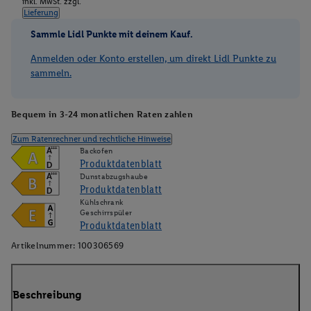
inkl. MwSt. zzgl.
Lieferung
Sammle Lidl Punkte mit deinem Kauf.
Anmelden oder Konto erstellen, um direkt Lidl Punkte zu
sammeln.
Bequem in 3-24 monatlichen Raten zahlen
Zum Ratenrechner und rechtliche Hinweise
Backofen
A
+++
Produktdatenblatt
D
Dunstabzugshaube
A
+++
Produktdatenblatt
D
Kühlschrank
Geschirrspüler
Produktdatenblatt
Artikelnummer:
100306569
Beschreibung