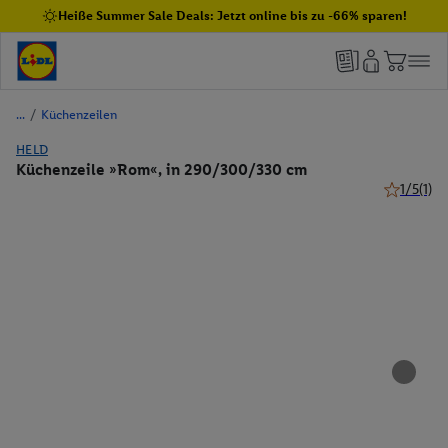
Heiße Summer Sale Deals: Jetzt online bis zu -66% sparen!
/
Küchenzeilen
HELD
Küchenzeile »Rom«, in 290/300/330 cm
1/5
(1)
1 von 5 St