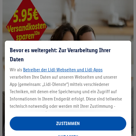
Bevor es weitergeht: Zur Verarbeitung Ihrer
Daten
Wir als
Betreiber der Lidl-Webseiten und Lidl-Apps
verarbeiten Ihre Daten auf unseren Webseiten und unserer
App (gemeinsam: „Lidl-Dienste“) mittels verschiedener
Techniken, mit denen eine Speicherung und ein Zugriff auf
Informationen in Ihrem Endgerät erfolgt. Diese sind teilweise
technisch notwendig oder werden mit Ihrer Zustimmung -
auch durch Partner (u.a.
als separat
oder gemeinsam
Verantwortliche; im Zusammenhang mit dem IAB TCF
ZUSTIMMEN
insgesamt
6
Partner) - für komfortable Einstellungen, zur
Statistik-Erstellung oder für personalisierte Werbung