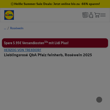
Heiße Summer Sale Deals: Jetzt online bis zu -66% sparen!
/
Roséwein
32a
Spare 5.95€ Versandkosten
mit Lidl Plus!
HERZOG VON TREßDORF
Lieblingsrosé QbA Pfalz feinherb, Roséwein 2025